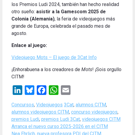
los Premios Ludi 2024, también han hecho realidad
otro sueño:
asistir a la Gamescom 2025 de
Colonia (Alemania)
, la feria de videojuegos más
grande de Europa, celebrada el pasado mes de
agosto.
Enlace al juego:
Videojuego Mots – El juego de 3Cat Info
¡Enhorabuena a los creadores de
Mots
! ¡Sois orgullo
CITM!
LinkedIn
Bluesky
Facebook
WhatsApp
Email
Categories
Tags
Concursos
,
Videojuegos
3Cat
,
alumnos CITM
,
alumnos videojuegos CITM
,
concurso videojuegos
,
premios Ludi
,
premios Ludi 3Cat
,
videojuegos CITM
Arranca el nuevo curso 2025-2026 en el CITM
Nea Ehrlich, nueva profesora PDI del CITM