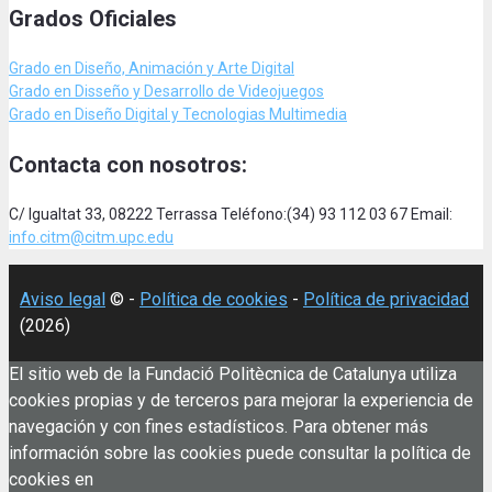
Grados Oficiales
Grado en Diseño, Animación
y Arte Digital
Grado en Disseño y Desarrollo de Videojuegos
Grado en Diseño Digital y Tecnologias Multimedia
Contacta con nosotros:
C/ Igualtat 33, 08222 Terrassa Teléfono:(34) 93 112 03 67 Email:
info.citm@citm.upc.edu
Aviso legal
© -
Política de cookies
-
Política de privacidad
(2026)
El sitio web de la Fundació Politècnica de Catalunya utiliza
cookies propias y de terceros para mejorar la experiencia de
navegación y con fines estadísticos. Para obtener más
información sobre las cookies puede consultar la política de
cookies en