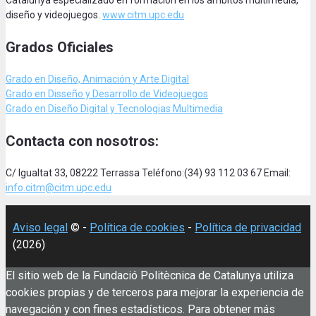
Catalunya especializado en formación en los ámbitos multimedia,
diseño y videojuegos.
www.citm.upc.edu
Grados Oficiales
Grado en Diseño, Animación
y Arte Digital
Grado en Disseño y Desarrollo de Videojuegos
Grado en Diseño Digital y Tecnologias Multimedia
Contacta con nosotros:
C/ Igualtat 33, 08222 Terrassa Teléfono:(34) 93 112 03 67 Email:
info.citm@citm.upc.edu
Aviso legal
© -
Política de cookies
-
Política de privacidad
(2026)
El sitio web de la Fundació Politècnica de Catalunya utiliza
cookies propias y de terceros para mejorar la experiencia de
navegación y con fines estadísticos. Para obtener más