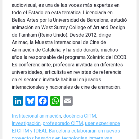
audiovisual, es una de las voces más expertas en
todo el Estado en esta temática. Licenciada en
Bellas Artes por la Universidad de Barcelona, ​​estudió
animación en West Surrey College of Art and Design
de Farnham (Reino Unido). Desde 2012, dirige
Animac, la Muestra Internacional de Cine de
Animación de Cataluña, y ha sido durante muchos
años la responsable del programa Xcèntric del CCCB.
Es conferenciante, profesora invitada en diferentes
universidades, articulista en revistas de referencia
en el sector e invitada habitual en jurados
internacionales y nacionales de cine de animación.
LinkedIn
Bluesky
Facebook
WhatsApp
Email
Categories
Tags
Institucional
animación
,
docència CITM
,
investigación
,
profesorado CITM
,
user experience
El CITM y IDEAL Barcelona colaborarán en nuevos
proyectos basados en tecnologías inmersivas