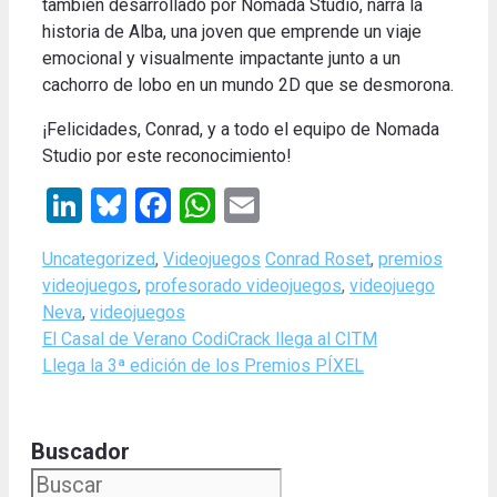
también desarrollado por Nomada Studio, narra la
historia de Alba, una joven que emprende un viaje
emocional y visualmente impactante junto a un
cachorro de lobo en un mundo 2D que se desmorona.
¡Felicidades, Conrad, y a todo el equipo de Nomada
Studio por este reconocimiento!
LinkedIn
Bluesky
Facebook
WhatsApp
Email
Categories
Tags
Uncategorized
,
Videojuegos
Conrad Roset
,
premios
videojuegos
,
profesorado videojuegos
,
videojuego
Neva
,
videojuegos
El Casal de Verano CodiCrack llega al CITM
Llega la 3ª edición de los Premios PÍXEL
Buscador