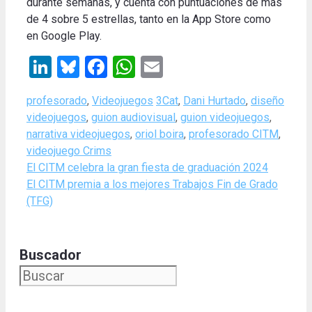
durante semanas, y cuenta con puntuaciones de más
de 4 sobre 5 estrellas, tanto en la App Store como
en
Google Play.
LinkedIn
Bluesky
Facebook
WhatsApp
Email
Categories
Tags
profesorado
,
Videojuegos
3Cat
,
Dani Hurtado
,
diseño
videojuegos
,
guion audiovisual
,
guion videojuegos
,
narrativa videojuegos
,
oriol boira
,
profesorado CITM
,
videojuego Crims
El CITM celebra la gran fiesta de graduación 2024
El CITM premia a los mejores Trabajos Fin de Grado
(TFG)
Buscador