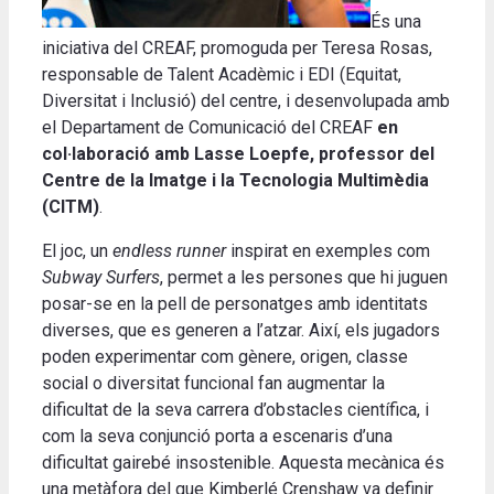
És una
iniciativa del CREAF, promoguda per Teresa Rosas,
responsable de Talent Acadèmic i EDI (Equitat,
Diversitat i Inclusió) del centre, i desenvolupada amb
el Departament de Comunicació del CREAF
en
col·laboració amb Lasse Loepfe, professor del
Centre de la Imatge i la Tecnologia Multimèdia
(CITM)
.
El joc, un
endless runner
inspirat en exemples com
Subway Surfers
, permet a les persones que hi juguen
posar-se en la pell de personatges amb identitats
diverses, que es generen a l’atzar. Així, els jugadors
poden experimentar com gènere, origen, classe
social o diversitat funcional fan augmentar la
dificultat de la seva carrera d’obstacles científica, i
com la seva conjunció porta a escenaris d’una
dificultat gairebé insostenible. Aquesta mecànica és
una metàfora del que Kimberlé Crenshaw va definir