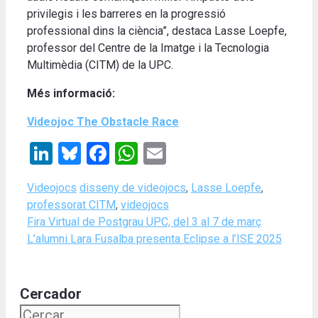
privilegis i les barreres en la progressió
professional dins la ciència”, destaca Lasse Loepfe,
professor del Centre de la Imatge i la Tecnologia
Multimèdia (CITM) de la UPC.
Més informació:
Videojoc The Obstacle Race
LinkedIn
Bluesky
Facebook
WhatsApp
Email
Categories
Tags
Videojocs
disseny de videojocs
,
Lasse Loepfe
,
professorat CITM
,
videojocs
Fira Virtual de Postgrau UPC, del 3 al 7 de març
L’alumni Lara Fusalba presenta Eclipse a l’ISE 2025
Cercador