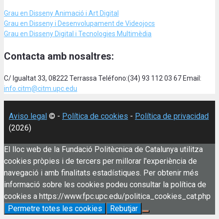
Grau en Disseny Animació
i Art Digital
Grau en Disseny i Desenvolupament de Videojocs
Grau en Disseny Digital i Tecnologies Multimèdia
Contacta amb nosaltres:
C/ Igualtat 33, 08222 Terrassa Teléfono:(34) 93 112 03 67 Email:
info.citm@citm.upc.edu
Aviso legal
© -
Política de cookies
-
Política de privacidad
(2026)
El lloc web de la Fundació Politècnica de Catalunya utilitza
cookies pròpies i de tercers per millorar l'experiència de
navegació i amb finalitats estadístiques. Per obtenir més
informació sobre les cookies podeu consultar la política de
cookies a https://www.fpc.upc.edu/politica_cookies_cat.php
Permetre totes les cookies
Rebutjar