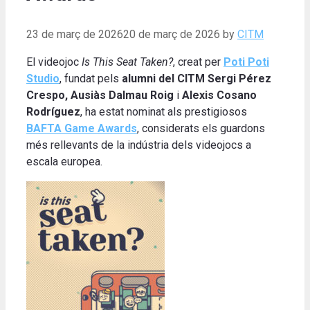
23 de març de 2026
20 de març de 2026
by
CITM
El videojoc
Is This Seat Taken?
, creat per
Poti Poti
Studio
, fundat pels
alumni del CITM
Sergi Pérez
Crespo, Ausiàs Dalmau Roig
i
Alexis Cosano
Rodríguez
, ha estat nominat als prestigiosos
BAFTA Game Awards
, considerats els guardons
més rellevants de la indústria dels videojocs a
escala europea.