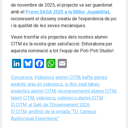
de novembre de 2025, el projecte va ser guardonat
amb el
Premi SAGA 2025 a la Millor Jugabilitat
,
reconeixent el disseny creatiu de l’experiència de joc
i la qualitat de les seves mecàniques.
Veure triomfar els projectes dels nostres alumni
CITM és la nostra gran satisfacció. Enhorabona per
aquesta nominació a tot l’equip de Poti-Poti Studio!
LinkedIn
Bluesky
Facebook
WhatsApp
Email
Categories
Tags
Concursos
,
Videojocs
alumni CITM
,
bafta games
awards
,
grau en videojocs
,
is this seat taken
,
projectes alumni CITM
,
reconeixements alumni CITM
,
talent CITM
,
videojocs
,
videojocs alumni CITM
El CITM, al Saló de l’Ensenyament 2026
El CITM, amfitrió de la jornada “TU. Campus
Audiovisual Experience”