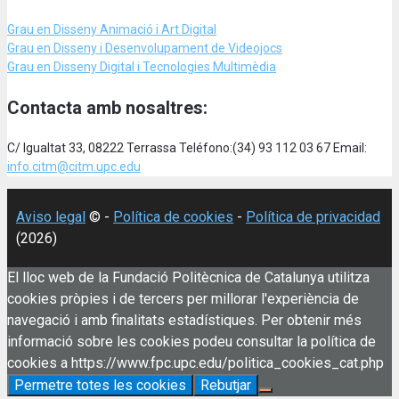
Grau en Disseny Animació
i Art Digital
Grau en Disseny i Desenvolupament de Videojocs
Grau en Disseny Digital i Tecnologies Multimèdia
Contacta amb nosaltres:
C/ Igualtat 33, 08222 Terrassa Teléfono:(34) 93 112 03 67 Email:
info.citm@citm.upc.edu
Aviso legal
© -
Política de cookies
-
Política de privacidad
(2026)
El lloc web de la Fundació Politècnica de Catalunya utilitza
cookies pròpies i de tercers per millorar l'experiència de
navegació i amb finalitats estadístiques. Per obtenir més
informació sobre les cookies podeu consultar la política de
cookies a https://www.fpc.upc.edu/politica_cookies_cat.php
Permetre totes les cookies
Rebutjar