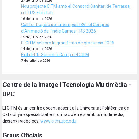
27 de juliol de 2026
Nou projecte CITM amb el Consorci Sanitari de Terrassa
i el TRS Film Lab
16 de juliol de 2026
Call for Papers per al Simposi I3V i el Congrés
d’Animació de l’Indie Games TRS 2026
15 de juliol de 2026
El CITM celebra la gran festa de graduació 2026
14 de juliol de 2026
Èxit del 1r Summer Camp del CITM
7 de juliol de 2026
Centre de la Imatge i Tecnologia Multimèdia -
UPC
El CITM és un centre docent adscrit a la Universitat Politècnica de
Catalunya especialitzat en formació en els àmbits multimèdia,
disseny i videojocs.
www.citm.upc.edu
Graus Oficials