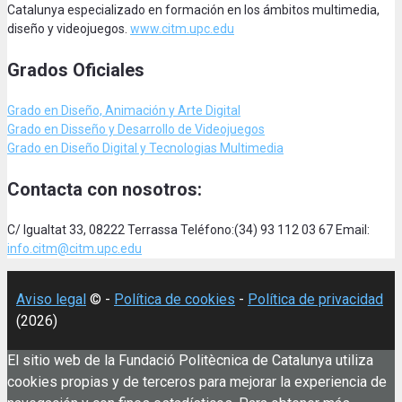
Catalunya especializado en formación en los ámbitos multimedia,
diseño y videojuegos.
www.citm.upc.edu
Grados Oficiales
Grado en Diseño, Animación
y Arte Digital
Grado en Disseño y Desarrollo de Videojuegos
Grado en Diseño Digital y Tecnologias Multimedia
Contacta con nosotros:
C/ Igualtat 33, 08222 Terrassa Teléfono:(34) 93 112 03 67 Email:
info.citm@citm.upc.edu
Aviso legal
© -
Política de cookies
-
Política de privacidad
(2026)
El sitio web de la Fundació Politècnica de Catalunya utiliza
cookies propias y de terceros para mejorar la experiencia de