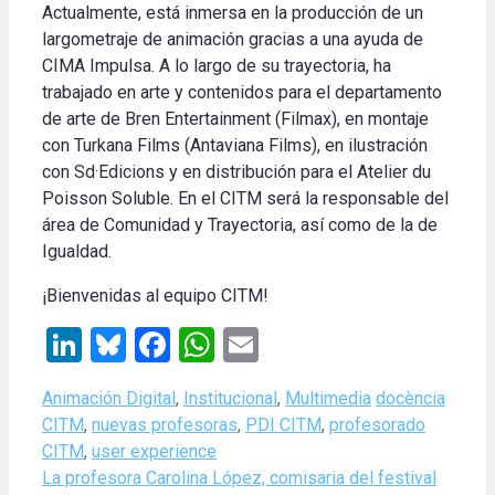
Actualmente, está inmersa en la producción de un
largometraje de animación gracias a una ayuda de
CIMA Impulsa. A lo largo de su trayectoria, ha
trabajado en arte y contenidos para el departamento
de arte de Bren Entertainment (Filmax), en montaje
con Turkana Films (Antaviana Films), en ilustración
con Sd·Edicions y en distribución para el Atelier du
Poisson Soluble. En el CITM será la responsable del
área de Comunidad y Trayectoria, así como de la de
Igualdad.
¡Bienvenidas al equipo CITM!
LinkedIn
Bluesky
Facebook
WhatsApp
Email
Categories
Tags
Animación Digital
,
Institucional
,
Multimedia
docència
CITM
,
nuevas profesoras
,
PDI CITM
,
profesorado
CITM
,
user experience
La profesora Carolina López, comisaria del festival