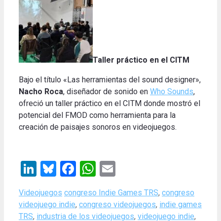
Taller práctico en el CITM
Bajo el título «Las herramientas del sound designer»,
Nacho Roca
, diseñador de sonido en
Who Sounds
,
ofreció un taller práctico en el CITM donde mostró el
potencial del FMOD como herramienta para la
creación de paisajes sonoros en videojuegos.
LinkedIn
Bluesky
Facebook
WhatsApp
Email
Categories
Tags
Videojuegos
congreso Indie Games TRS
,
congreso
videojuego indie
,
congreso videojuegos
,
indie games
TRS
,
industria de los videojuegos
,
videojuego indie
,