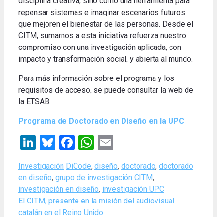
disciplina creativa, sino como una herramienta para
repensar sistemas e imaginar escenarios futuros
que mejoren el bienestar de las personas. Desde el
CITM, sumarnos a esta iniciativa refuerza nuestro
compromiso con una investigación aplicada, con
impacto y transformación social, y abierta al mundo.
Para más información sobre el programa y los
requisitos de acceso, se puede consultar la web de
la ETSAB:
Programa de Doctorado en Diseño en la UPC
LinkedIn
Bluesky
Facebook
WhatsApp
Email
Categories
Tags
Investigación
DiCode
,
diseño
,
doctorado
,
doctorado
en diseño
,
grupo de investigación CITM
,
investigación en diseño
,
investigación UPC
El CITM, presente en la misión del audiovisual
catalán en el Reino Unido