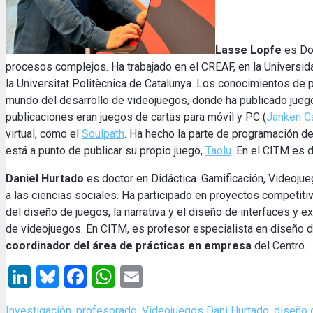
Lasse Lopfe
es Doc
procesos complejos. Ha trabajado en el CREAF, en la Universid
la Universitat Politècnica de Catalunya. Los conocimientos de 
mundo del desarrollo de videojuegos, donde ha publicado jue
publicaciones eran juegos de cartas para móvil y PC (
Janken C
virtual, como el
Soulpath
. Ha hecho la parte de programación d
está a punto de publicar su propio juego,
Taolu
. En el CITM es 
Daniel Hurtado
es doctor en Didáctica. Gamificación, Videojue
a las ciencias sociales. Ha participado en proyectos competitiv
del diseño de juegos, la narrativa y el diseño de interfaces y 
de videojuegos. En CITM, es profesor especialista en diseño 
coordinador del área de prácticas en empresa
del Centro.
LinkedIn
Bluesky
Facebook
WhatsApp
Email
Categories
Tags
Investigación
,
profesorado
,
Videojuegos
Dani Hurtado
,
diseño 