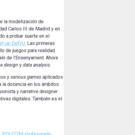
e la modelización de
dad Carlos III de Madrid y en
do a probar suerte en el
art-up DefyU
. Las primeras
llo de juegos para realidad
aló de l’Ensenyament. Ahora
e design
y
data analysis
.
egos y
serious games
aplicados
na la docencia en los ámbitos
uionista y
narrative designer
rativas digitales. También es el
,
PDI CITM
,
profesorado