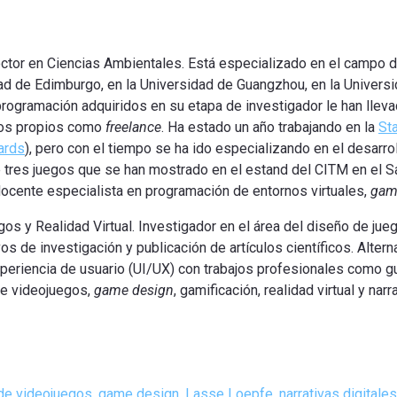
tor en Ciencias Ambientales. Está especializado en el campo d
ad de Edimburgo, en la Universidad de Guangzhou, en la Universi
programación adquiridos en su etapa de investigador le han lleva
gos propios como
freelance
. Ha estado un año trabajando en la
St
ards
), pero con el tiempo se ha ido especializando en el desarro
e tres juegos que se han mostrado en el estand del CITM en el S
docente especialista en programación de entornos virtuales,
gam
gos y Realidad Virtual. Investigador en el área del diseño de ju
os de investigación y publicación de artículos científicos. Alter
experiencia de usuario (UI/UX) con trabajos profesionales como g
de videojuegos,
game design
, gamificación, realidad virtual y nar
de videojuegos
,
game design
,
Lasse Loepfe
,
narrativas digitales