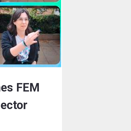
ones FEM
sector