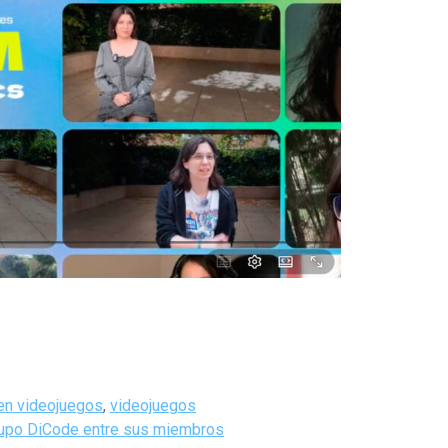
en videojuegos
,
videojuegos
 grupo DiCode entre sus miembros