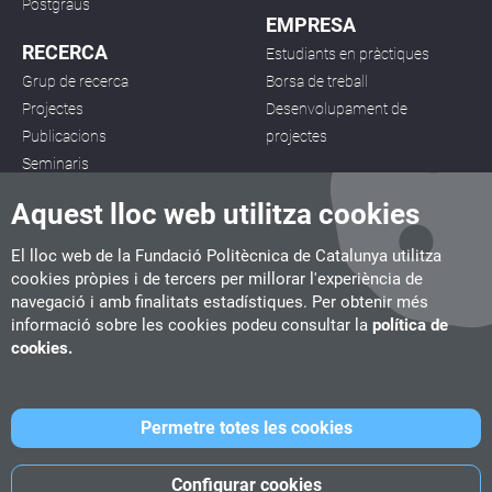
Postgraus
EMPRESA
RECERCA
Estudiants en pràctiques
Grup de recerca
Borsa de treball
Projectes
Desenvolupament de
Publicacions
projectes
Seminaris
Aquest lloc web utilitza cookies
El lloc web de la Fundació Politècnica de Catalunya utilitza
cookies pròpies i de tercers per millorar l'experiència de
navegació i amb finalitats estadístiques. Per obtenir més
CITM
informació sobre les cookies podeu consultar la
política de
C/ de la Igualtat, 33, 08222 Terrassa
cookies.
Tel. 93 112 03 67
info.citm@citm.upc.edu
Permetre totes les cookies
UPC
UPC School
UPC Videogames
Configurar cookies