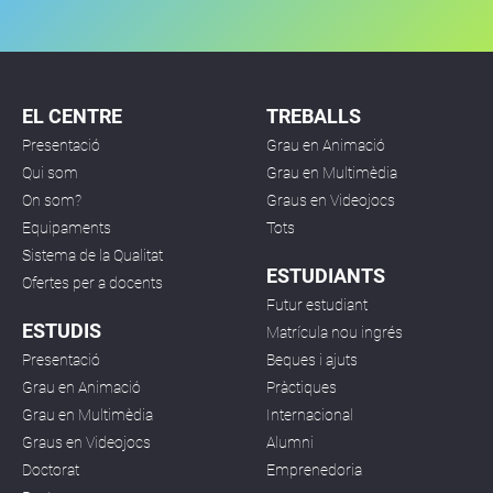
EL CENTRE
TREBALLS
Presentació
Grau en Animació
Qui som
Grau en Multimèdia
On som?
Graus en Videojocs
Equipaments
Tots
Sistema de la Qualitat
ESTUDIANTS
Ofertes per a docents
Futur estudiant
ESTUDIS
Matrícula nou ingrés
Presentació
Beques i ajuts
Grau en Animació
Pràctiques
Grau en Multimèdia
Internacional
Graus en Videojocs
Alumni
Doctorat
Emprenedoria