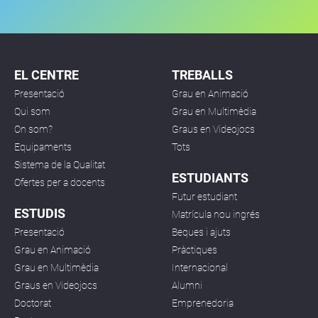
EL CENTRE
TREBALLS
Presentació
Grau en Animació
Qui som
Grau en Multimèdia
On som?
Graus en Videojocs
Equipaments
Tots
Sistema de la Qualitat
ESTUDIANTS
Ofertes per a docents
Futur estudiant
ESTUDIS
Matrícula nou ingrés
Presentació
Beques i ajuts
Grau en Animació
Pràctiques
Grau en Multimèdia
Internacional
Graus en Videojocs
Alumni
Doctorat
Emprenedoria