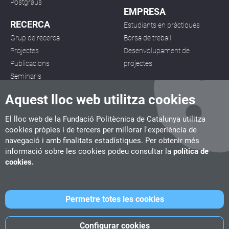
Postgraus
EMPRESA
RECERCA
Estudiants en pràctiques
Grup de recerca
Borsa de treball
Projectes
Desenvolupament de
Publicacions
projectes
Seminaris
Aquest lloc web utilitza cookies
El lloc web de la Fundació Politècnica de Catalunya utilitza
cookies pròpies i de tercers per millorar l'experiència de
navegació i amb finalitats estadístiques. Per obtenir més
CITM
informació sobre les cookies podeu consultar la
política de
C/ de la Igualtat, 33, 08222 Terrassa
cookies.
Tel. 93 112 03 67
info.citm@citm.upc.edu
Permetre totes les cookies
UPC
UPC School
UPC Videogames
Configurar cookies