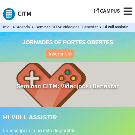
CAMPUS
Inici
>
Agenda
>
Seminari CITM: Videojocs i Benestar
> Hi vull assistir
JORNADES DE PORTES OBERTES
Inscriu-t'hi
Seminari CITM: Videojocs i Benestar
HI VULL ASSISTIR
La inscripció ja no està disponible.