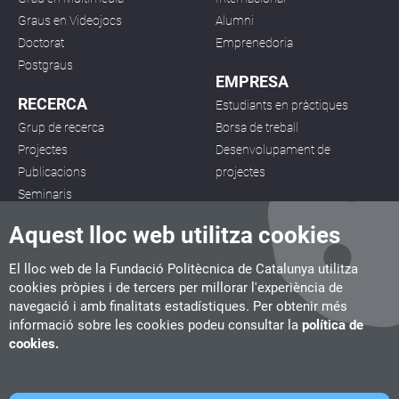
Graus en Videojocs
Alumni
Doctorat
Emprenedoria
Postgraus
EMPRESA
RECERCA
Estudiants en pràctiques
Grup de recerca
Borsa de treball
Projectes
Desenvolupament de
Publicacions
projectes
Seminaris
Aquest lloc web utilitza cookies
El lloc web de la Fundació Politècnica de Catalunya utilitza
cookies pròpies i de tercers per millorar l'experiència de
navegació i amb finalitats estadístiques. Per obtenir més
CITM
informació sobre les cookies podeu consultar la
política de
C/ de la Igualtat, 33, 08222 Terrassa
cookies.
Tel. 93 112 03 67
info.citm@citm.upc.edu