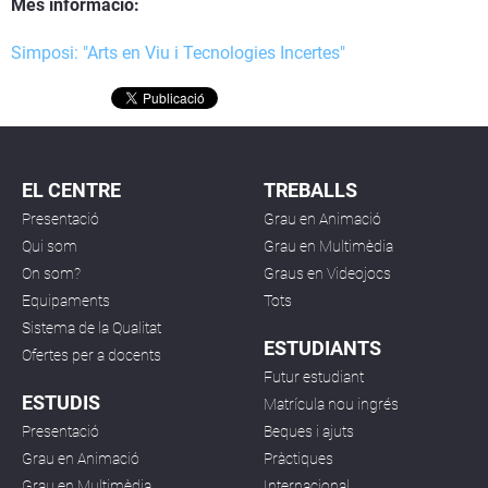
Més informació:
Simposi: "Arts en Viu i Tecnologies Incertes"
EL CENTRE
TREBALLS
Presentació
Grau en Animació
Qui som
Grau en Multimèdia
On som?
Graus en Videojocs
Equipaments
Tots
Sistema de la Qualitat
ESTUDIANTS
Ofertes per a docents
Futur estudiant
ESTUDIS
Matrícula nou ingrés
Presentació
Beques i ajuts
Grau en Animació
Pràctiques
Grau en Multimèdia
Internacional