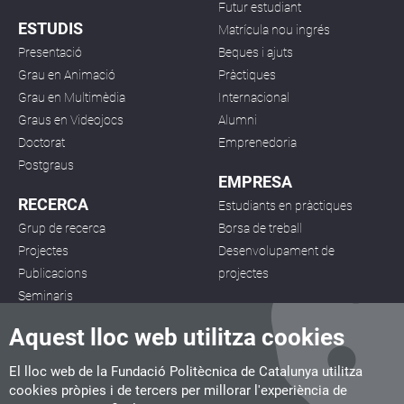
Futur estudiant
ESTUDIS
Matrícula nou ingrés
Presentació
Beques i ajuts
Grau en Animació
Pràctiques
Grau en Multimèdia
Internacional
Graus en Videojocs
Alumni
Doctorat
Emprenedoria
Postgraus
EMPRESA
RECERCA
Estudiants en pràctiques
Grup de recerca
Borsa de treball
Projectes
Desenvolupament de
Publicacions
projectes
Seminaris
Aquest lloc web utilitza cookies
El lloc web de la Fundació Politècnica de Catalunya utilitza
cookies pròpies i de tercers per millorar l'experiència de