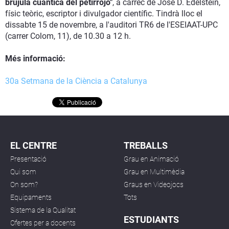
brújula cuántica del petirrojo"
, a càrrec de Jose D. Edelstein,
físic teòric, escriptor i divulgador científic. Tindrà lloc el
dissabte 15 de novembre, a l'auditori TR6 de l'ESEIAAT-UPC
(carrer Colom, 11), de 10.30 a 12 h.
Més informació:
30a Setmana de la Ciència a Catalunya
EL CENTRE
TREBALLS
Presentació
Grau en Animació
Qui som
Grau en Multimèdia
On som?
Graus en Videojocs
Equipaments
Tots
Sistema de la Qualitat
ESTUDIANTS
Ofertes per a docents