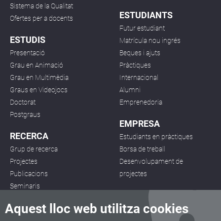
Sistema de la Qualitat
ESTUDIANTS
Ofertes per a docents
Futur estudiant
ESTUDIS
Matrícula nou ingrés
Presentació
Beques i ajuts
Grau en Animació
Pràctiques
Grau en Multimèdia
Internacional
Graus en Videojocs
Alumni
Doctorat
Emprenedoria
Postgraus
EMPRESA
RECERCA
Estudiants en pràctiques
Grup de recerca
Borsa de treball
Projectes
Desenvolupament de
Publicacions
projectes
Seminaris
Aquest lloc web utilitza cookies