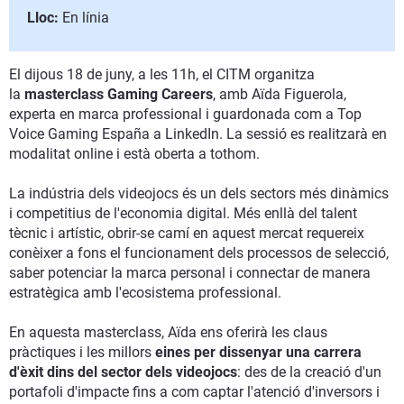
Lloc:
En línia
El dijous 18 de juny, a les 11h, el CITM organitza
la
masterclass Gaming Careers
, amb Aïda Figuerola,
experta en marca professional i guardonada com a Top
Voice Gaming España a LinkedIn. La sessió es realitzarà en
modalitat online i està oberta a tothom.
La indústria dels videojocs és un dels sectors més dinàmics
i competitius de l'economia digital. Més enllà del talent
tècnic i artístic, obrir-se camí en aquest mercat requereix
conèixer a fons el funcionament dels processos de selecció,
saber potenciar la marca personal i connectar de manera
estratègica amb l'ecosistema professional.
En aquesta masterclass, Aïda ens oferirà les claus
pràctiques i les millors
eines per dissenyar una carrera
d'èxit dins del sector dels videojocs
: des de la creació d'un
portafoli d'impacte fins a com captar l'atenció d'inversors i