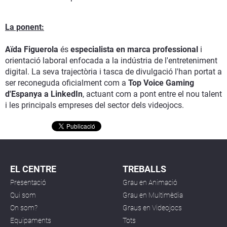
La ponent:
Aïda Figuerola
és
especialista en marca professional
i
orientació laboral enfocada a la indústria de l'entreteniment
digital. La seva trajectòria i tasca de divulgació l'han portat a
ser reconeguda oficialment com a
Top Voice Gaming
d'Espanya a LinkedIn
, actuant com a pont entre el nou talent
i les principals empreses del sector dels videojocs.
EL CENTRE
TREBALLS
Presentació
Grau en Animació
Qui som
Grau en Multimèdia
On som?
Graus en Videojocs
Equipaments
Tots