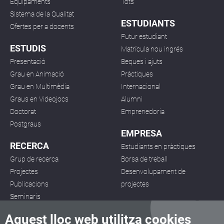
Equipaments
Tots
Sistema de la Qualitat
ESTUDIANTS
Ofertes per a docents
Futur estudiant
ESTUDIS
Matrícula nou ingrés
Presentació
Beques i ajuts
Grau en Animació
Pràctiques
Grau en Multimèdia
Internacional
Graus en Videojocs
Alumni
Doctorat
Emprenedoria
Postgraus
EMPRESA
RECERCA
Estudiants en pràctiques
Grup de recerca
Borsa de treball
Projectes
Desenvolupament de
Publicacions
projectes
Seminaris
Aquest lloc web utilitza cookies