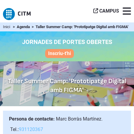
CAMPUS
Inici
> Agenda > Taller Summer Camp: 'Prototipatge Digital amb FIGMA'
JORNADES DE PORTES OBERTES
Inscriu-t'hi
Taller Summer Camp: 'Prototipatge Digital
amb FIGMA'
Persona de contacte:
Marc Borràs Martínez.
Tel.:
931120367