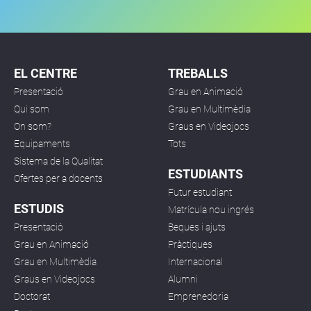
EL CENTRE
TREBALLS
Presentació
Grau en Animació
Qui som
Grau en Multimèdia
On som?
Graus en Videojocs
Equipaments
Tots
Sistema de la Qualitat
ESTUDIANTS
Ofertes per a docents
Futur estudiant
ESTUDIS
Matrícula nou ingrés
Presentació
Beques i ajuts
Grau en Animació
Pràctiques
Grau en Multimèdia
Internacional
Graus en Videojocs
Alumni
Doctorat
Emprenedoria