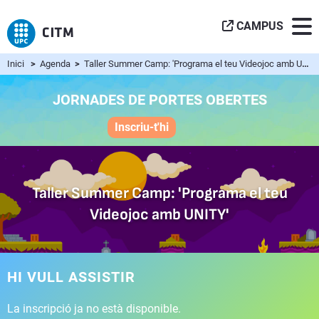
CAMPUS
Inici
>
Agenda
>
Taller Summer Camp: 'Programa el teu Videojoc amb UNITY'
JORNADES DE PORTES OBERTES
Inscriu-t'hi
Taller Summer Camp: 'Programa el teu
Videojoc amb UNITY'
HI VULL ASSISTIR
La inscripció ja no està disponible.