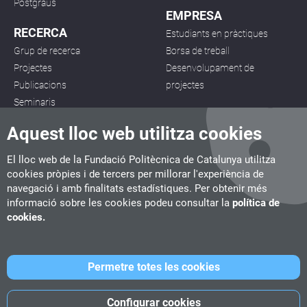
Postgraus
EMPRESA
RECERCA
Estudiants en pràctiques
Grup de recerca
Borsa de treball
Projectes
Desenvolupament de
Publicacions
projectes
Seminaris
Aquest lloc web utilitza cookies
El lloc web de la Fundació Politècnica de Catalunya utilitza
cookies pròpies i de tercers per millorar l'experiència de
navegació i amb finalitats estadístiques. Per obtenir més
CITM
informació sobre les cookies podeu consultar la
política de
C/ de la Igualtat, 33, 08222 Terrassa
cookies.
Tel. 93 112 03 67
info.citm@citm.upc.edu
Permetre totes les cookies
UPC
UPC School
UPC Videogames
Configurar cookies