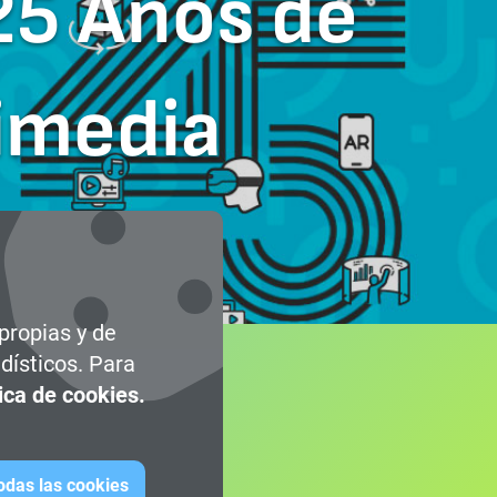
25 Años de
timedia
 propias y de
dísticos. Para
tica de cookies.
todas las cookies