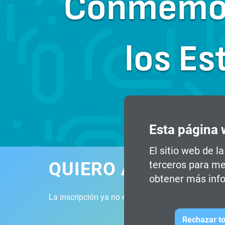
Conmemora
los Es
Esta página 
El sitio web de l
QUIERO ASISTIR
terceros para me
obtener más info
La inscripción ya no está disponible.
Rechazar to