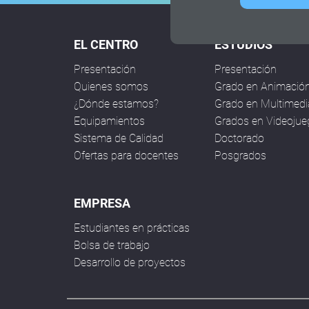
EL CENTRO
ESTUDIOS
Presentación
Presentación
Quienes somos
Grado en Animació
¿Dónde estamos?
Grado en Multimedi
Equipamientos
Grados en Videoju
Sistema de Calidad
Doctorado
Ofertas para docentes
Posgrados
EMPRESA
Estudiantes en prácticas
Bolsa de trabajo
Desarrollo de proyectos