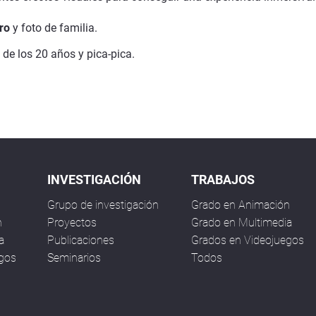
ro
y foto de familia.
 de los 20 años y pica-pica.
INVESTIGACIÓN
TRABAJOS
Grupo de investigación
Grado en Animación
n
Proyectos
Grado en Multimedia
a
Publicaciones
Grados en Videojuegos
egos
Seminarios
Todos