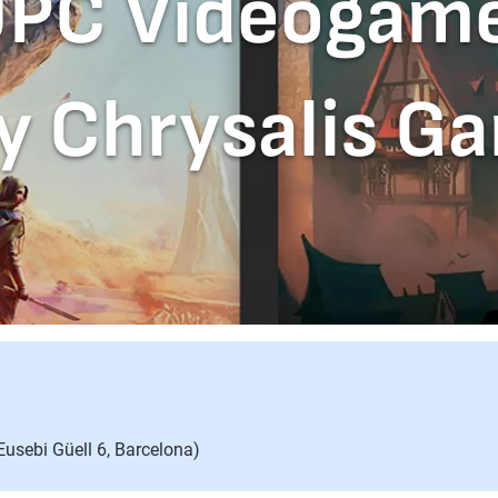
UPC Videogam
y Chrysalis G
Eusebi Güell 6, Barcelona)