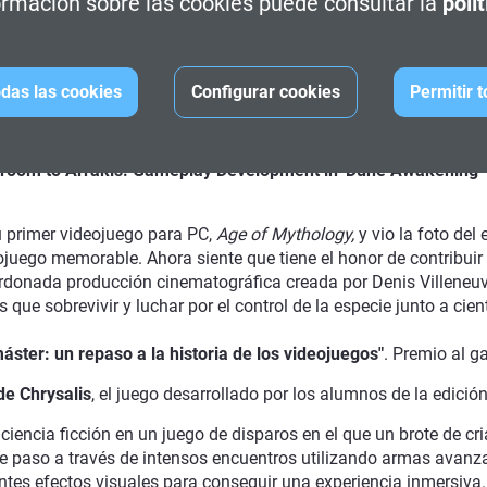
rmación sobre las cookies puede consultar la
polí
o de arte, música, cine y juegos. Después de jugar a juegos c
 en juegos como
Sniper Elite III
(Rebellion, Oxford),
Homefront: The
 y
Afterpulse
(Digital Legends Entertainment, Barcelona). Despu
líder. Una experiencia que le marcó a la hora de adquirir habil
das las cookies
Configurar cookies
Permitir 
tualmente, como artista senior en Starbreeze Entertainment trata 
él y a la vez apasionante.
sroom to Arrakis: Gameplay Development in 'Dune Awakening'
 primer videojuego para PC,
Age of Mythology,
y vio la foto del
eojuego memorable. Ahora siente que tiene el honor de contribuir
ardonada producción cinematográfica creada por Denis Villeneuv
 que sobrevivir y luchar por el control de la especie junto a cie
máster: un repaso a la historia de los videojuegos"
. Premio al g
e Chrysalis
, el juego desarrollado por los alumnos de la edici
a ciencia ficción en un juego de disparos en el que un brote de c
te paso a través de intensos encuentros utilizando armas avanz
es efectos visuales para conseguir una experiencia inmersiva.