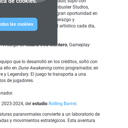
tica de cookies.
omo
Medal of Honor: Allied Assault
, supo con
 Revolution
(Deep Silver Dambuster Studios,
és de este período, tuvo una gran oportunidad en
idades interpersonales de liderazgo y
todas las cookies
de elevar el nivel de calidad artístico cada día,
”
. A cargo de
Ricard Vivó Montero
, Gameplay
 equipo que lo desarrolló en los créditos, soñó con
 a ello en
Dune Awakening
como programador, en
e y Legendary. El juego te transporta a una
ntos de jugadores.
anador.
ón 2023-2024, del
estudio
Rolling Barrel
.
riaturas paranormales convierte a un laboratorio de
adas y movimientos estratégicos. Esta aventura