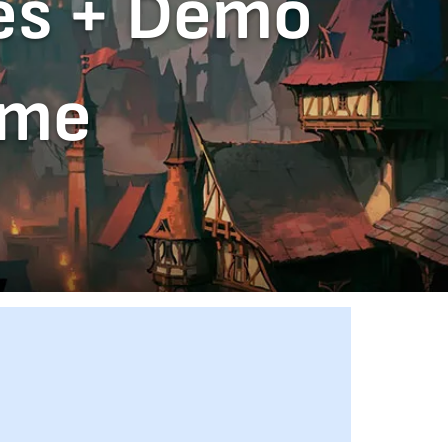
es + Demo
ame