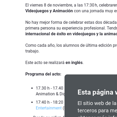
El viernes 8 de noviembre, a las 17:30 h, celebrar
Videojuegos y Animación
con una jornada muy es
No hay mejor forma de celebrar estas dos décadas
primera persona su experiencia profesional. Tendr
internacional de éxito en videojuegos y la anima
Como cada año, los alumnos de última edición pre
trabajo.
Este acto se realizará
en inglés
.
Programa del acto:
17.30 h - 17.40 h.
Bienvenida
. A cargo de
Je
Esta página 
Animation & Digital Arts for AAA Video Gam
17:40 h - 18:20 h:
Conferencia: "Environmen
El sitio web de l
Entertainment
(Suecia).
terceros para me