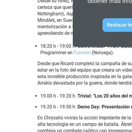
obtener más info
Desde su niñez, Ferran siempre estuvo rodead
certeza que quería ser artista. Ha trabajado
Nottingham),
Asphalt 9
(Gameloft Barcelona)
MindArk, en Suecia, donde fue promovido como 
Rechazar to
mentorización a todo el equipo de artistas. Ac
aprendiendo de nuevo estilo inexplorado para 
18:20 h - 19:00 h:
Conferencia: “From Clas
Programmer en
Funcom
(Noruega).
Desde que Ricard completó la campaña de su
estar en la foto del equipo que creara un vid
esta increíble producción inspirada en la gal
Arrakis devastada por la guerra, donde tendrás
19.00 h - 19.20 h.
Trivial: "Los 20 años del 
19.20 h - 19.50 h.
Demo Day: Presentación d
En Chrysalis vivirás la acción trepidante de l
alta tecnología en un campo de batalla. Ábre
combina un combate caótico con impresionant