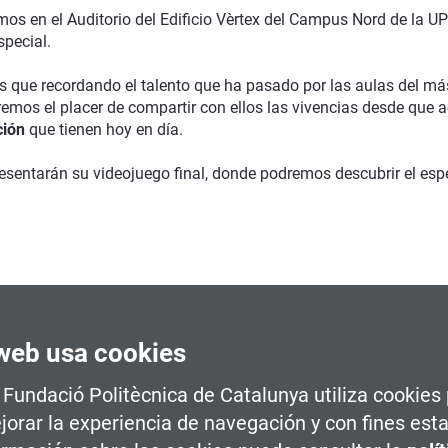
emos en el Auditorio del Edificio Vèrtex del Campus Nord de la U
pecial.
 que recordando el talento que ha pasado por las aulas del má
emos el placer de compartir con ellos las vivencias desde que a
ción
que tienen hoy en día.
sentarán su videojuego final, donde podremos descubrir el esp
sús Alonso
, director académico del máster en Advanced Progr
web usa cookies
es.
t Art Production for AAA Games"
. A cargo de
Ferran Adzarà H
a Fundació Politècnica de Catalunya utiliza cookies
jorar la experiencia de navegación y con fines esta