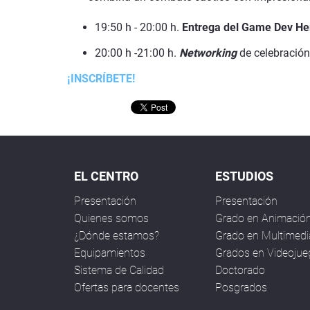
19:50 h - 20:00 h.
Entrega del Game Dev He
20:00 h -21:00 h.
Networking
de celebración
¡INSCRÍBETE!
EL CENTRO
ESTUDIOS
Presentación
Presentación
Quienes somos
Grado en Animació
¿Dónde estamos?
Grado en Multimedi
Equipamientos
Grados en Videoju
Sistema de Calidad
Doctorado
Ofertas para docentes
Posgrados