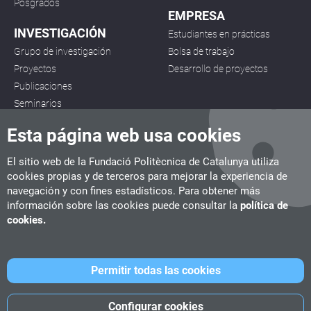
Posgrados
EMPRESA
INVESTIGACIÓN
Estudiantes en prácticas
Grupo de investigación
Bolsa de trabajo
Proyectos
Desarrollo de proyectos
Publicaciones
Seminarios
Esta página web usa cookies
El sitio web de la Fundació Politècnica de Catalunya utiliza
cookies propias y de terceros para mejorar la experiencia de
navegación y con fines estadísticos. Para obtener más
CITM
información sobre las cookies puede consultar la
política de
C/ de la Igualtat, 33, 08222 Terrassa
cookies.
Tel. 93 112 03 67
info.citm@citm.upc.edu
Permitir todas las cookies
UPC
UPC School
UPC Videogames
Configurar cookies