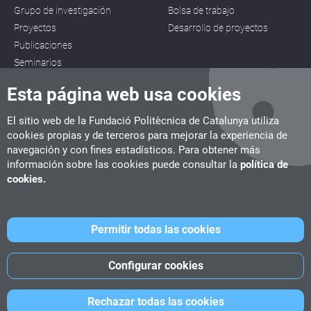
Grupo de investigación
Bolsa de trabajo
Proyectos
Desarrollo de proyectos
Publicaciones
Seminarios
Esta página web usa cookies
El sitio web de la Fundació Politècnica de Catalunya utiliza
cookies propias y de terceros para mejorar la experiencia de
navegación y con fines estadísticos. Para obtener más
CITM
información sobre las cookies puede consultar la
política de
C/ de la Igualtat, 33, 08222 Terrassa
cookies.
Tel. 93 112 03 67
info.citm@citm.upc.edu
Permitir todas las cookies
UPC
UPC School
UPC Videogames
Configurar cookies
©
Fundació Politècnica de Catalunya
-
Avíso legal
-
Política de
Rechazar todas las cookies
cookies
-
Política de privacidad