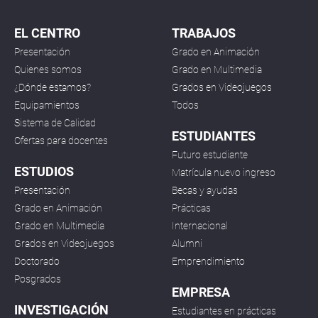
EL CENTRO
TRABAJOS
Presentación
Grado en Animación
Quienes somos
Grado en Multimedia
¿Dónde estamos?
Grados en Videojuegos
Equipamientos
Todos
Sistema de Calidad
ESTUDIANTES
Ofertas para docentes
Futuro estudiante
ESTUDIOS
Matrícula nuevo ingreso
Presentación
Becas y ayudas
Grado en Animación
Prácticas
Grado en Multimedia
Internacional
Grados en Videojuegos
Alumni
Doctorado
Emprendimiento
Posgrados
EMPRESA
INVESTIGACIÓN
Estudiantes en prácticas