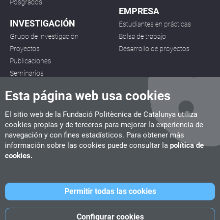
Posgrados
EMPRESA
INVESTIGACIÓN
Estudiantes en prácticas
Grupo de investigación
Bolsa de trabajo
Proyectos
Desarrollo de proyectos
Publicaciones
Seminarios
Esta página web usa cookies
El sitio web de la Fundació Politècnica de Catalunya utiliza
cookies propias y de terceros para mejorar la experiencia de
navegación y con fines estadísticos. Para obtener más
CITM
información sobre las cookies puede consultar la
política de
C/ de la Igualtat, 33, 08222 Terrassa
cookies.
Tel. 93 112 03 67
info.citm@citm.upc.edu
Permitir todas las cookies
UPC
UPC School
UPC Videogames
Configurar cookies