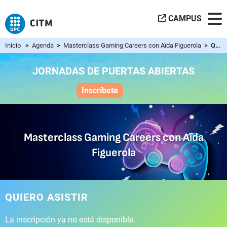
CAMPUS
Inicio
>
Agenda
>
Masterclass Gaming Careers con Aïda Figuerola
> Quiero asistir
JORNADAS DE PUERTAS ABIERTAS
Inscríbete
Masterclass Gaming Careers con Aïda
Figuerola
QUIERO ASISTIR
La inscripción ya no está disponible.