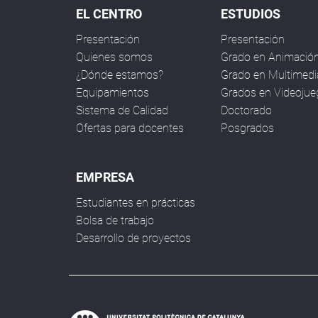
EL CENTRO
ESTUDIOS
Presentación
Presentación
Quienes somos
Grado en Animació
¿Dónde estamos?
Grado en Multimedi
Equipamientos
Grados en Videoju
Sistema de Calidad
Doctorado
Ofertas para docentes
Posgrados
EMPRESA
Estudiantes en prácticas
Bolsa de trabajo
Desarrollo de proyectos