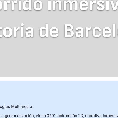
rrido inmersiv
toria de Barce
logías Multimedia
a geolocalización, vídeo 360°, animación 2D, narrativa inmersi