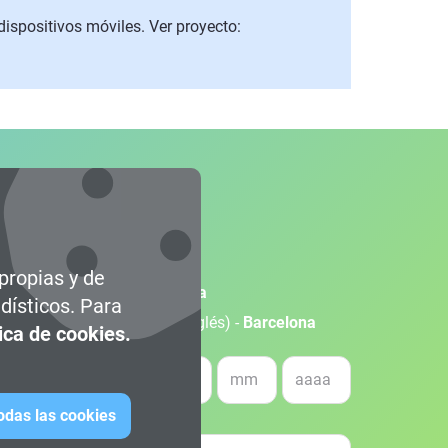
ispositivos móviles. Ver proyecto:
 propias y de
ollo de Videojuegos -
Terrassa
dísticos. Para
ollo de Videojuegos (100% Inglés) -
Barcelona
tica de cookies.
ha de nacimiento *
todas las cookies