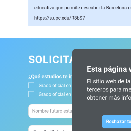
educativa que permite descubrir la Barcelona 
https://s.upc.edu/R8bS7
SOLICITA INFORMA
Esta página 
¿Qué estudios te interesan?
El sitio web de l
Grado oficial en Diseño, Animación y Arte Dig
terceros para me
Grado oficial en Diseño Digital y Tecnología
obtener más info
Rechazar to