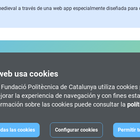
medieval a través de una web app especialmente diseñada para d
CIÓN
web usa cookies
a Fundació Politècnica de Catalunya utiliza cookies
ital -
Terrassa
Grado oficial en Diseño y Desarr
jorar la experiencia de navegación y con fines esta
s Multimedia -
Terrassa
Grado oficial en Diseño y Desarr
rmación sobre las cookies puede consultar la
polí
Fec
das las cookies
Configurar cookies
Permitir 