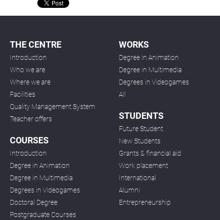
THE CENTRE
WORKS
Introduction
Degree in Animation
Who we are
Degree in Multimedia
Where we are
Degrees in Videogames
Facilities
All
Quality Management System
STUDENTS
Teacher offers
Future Student
COURSES
New Students
Introduction
Grants & financial aid
Degree in Animation
Work placement
Degree in Multimedia
International
Degrees in Videogames
Alumni
Doctoral Degree
Entrepreneurship
Postgraduate Courses