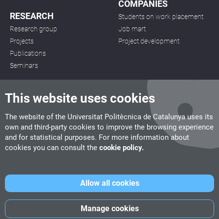
COMPANIES
RESEARCH
Students on work placement
Research group
Job mart
Projects
Project development
Publications
Seminars
This website uses cookies
The website of the Universitat Politècnica de Catalunya uses its
own and third-party cookies to improve the browsing experience
CITM
and for statistical purposes. For more information about
C/ de la Igualtat, 33, 08222 Terrassa
cookies you can consult the
cookie policy.
Tel. 93 112 03 67
info.citm@citm.upc.edu
Allow all cookies
UPC
UPC School
UPC Videogames
Manage cookies