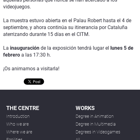
videojuegos.
La muestra estuvo abierta en el Palau Robert hasta el 4 de
septiembre, y ahora continúa su itinerancia por Cataluña
aterrizando durante 15 días en el CITM.
La
inauguración
de la exposición tendrá lugar el
lunes 5 de
febrero
a las 17:30 h.
¡Os animamos a visitarla!
THE CENTRE
WORKS
Introduction
Degree in Animation
Who we are
Degree in Multimedia
Where we are
Degrees in Videogames
Facilities
All