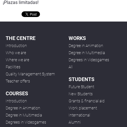
¡Plazas limitadas!
THE CENTRE
WORKS
Introduction
Degree in Animation
Who we are
Degree in Multimedia
Where we are
Degrees in Videogames
Facilities
All
Quality Management System
STUDENTS
Teacher offers
Future Student
COURSES
New Students
Introduction
Grants & financial aid
Degree in Animation
Work placement
Degree in Multimedia
International
Degrees in Videogames
Alumni