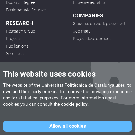
Doctoral Degree
Entrepreneurship
Postgraduate Courses
COMPANIES
RESEARCH
Students on work placement
Research group
Job mart
Projects
Project development
Publications
Seminars
This website uses cookies
The website of the Universitat Politècnica de Catalunya uses its
own and third-party cookies to improve the browsing experience
CITM
and for statistical purposes. For more information about
C/ de la Igualtat, 33, 08222 Terrassa
cookies you can consult the
cookie policy.
Tel. 93 112 03 67
info.citm@citm.upc.edu
Allow all cookies