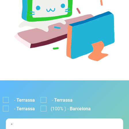
-
Terrassa
-
Terrassa
-
Terrassa
(100% ) -
Barcelona