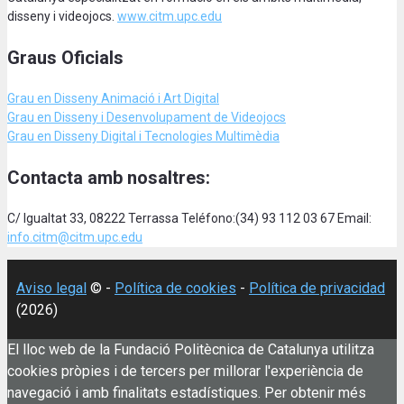
disseny i videojocs.
www.citm.upc.edu
Graus Oficials
Grau en Disseny Animació
i Art Digital
Grau en Disseny i Desenvolupament de Videojocs
Grau en Disseny Digital i Tecnologies Multimèdia
Contacta amb nosaltres:
C/ Igualtat 33, 08222 Terrassa Teléfono:(34) 93 112 03 67 Email:
info.citm@citm.upc.edu
Aviso legal
© -
Política de cookies
-
Política de privacidad
(2026)
El lloc web de la Fundació Politècnica de Catalunya utilitza
cookies pròpies i de tercers per millorar l'experiència de
navegació i amb finalitats estadístiques. Per obtenir més