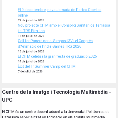
El 9 de setembre, nova Jornada de Portes Obertes
online
27 de juliol de 2026
Nou projecte CITM amb el Consorci Sanitari de Terrassa
i el TRS Film Lab
16 de juliol de 2026
Call for Papers per al Simposi I3V i el Congrés
d’Animació de l’Indie Games TRS 2026
15 de juliol de 2026
El CITM celebra la gran festa de graduació 2026
14 de juliol de 2026
Èxit del 1r Summer Camp del CITM
7 de juliol de 2026
Centre de la Imatge i Tecnologia Multimèdia -
UPC
El CITM és un centre docent adscrit a la Universitat Politècnica de
Catalunya especialitzat en formació en els àmbits multimèdia,