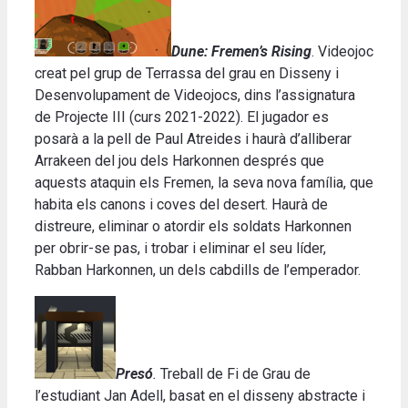
Dune: Fremen’s Rising
.
Videojoc
creat pel grup de Terrassa del grau en Disseny i
Desenvolupament de Videojocs, dins l’assignatura
de Projecte III (curs 2021-2022).
El jugador es
posarà a la pell de Paul Atreides i haurà d’alliberar
Arrakeen del jou dels Harkonnen després que
aquests ataquin els Fremen, la seva nova família, que
habita els canons i coves del desert.
Haurà de
distreure, eliminar o atordir els soldats Harkonnen
per obrir-se pas, i trobar i eliminar el seu líder,
Rabban Harkonnen, un dels cabdills de l’emperador
.
Presó
.
Treball de Fi de Grau de
l’estudiant Jan Adell, basat en el disseny abstracte i