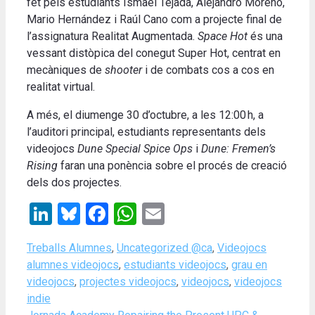
fet pels estudiants Ismael Tejada, Alejandro Moreno,
Mario Hernández i Raúl Cano com a projecte final de
l’assignatura Realitat Augmentada.
Space Hot
és una
vessant distòpica del conegut Super Hot, centrat en
mecàniques de
shooter
i de combats cos a cos en
realitat virtual
.
A més, el diumenge 30 d’octubre, a les 12:00 h, a
l’auditori principal, estudiants representants dels
videojocs
Dune Special Spice Ops
i
Dune: Fremen’s
Rising
faran una ponència sobre el procés de creació
dels dos projectes
.
LinkedIn
Bluesky
Facebook
WhatsApp
Email
Categories
Tags
Treballs Alumnes
,
Uncategorized @ca
,
Videojocs
alumnes videojocs
,
estudiants videojocs
,
grau en
videojocs
,
projectes videojocs
,
videojocs
,
videojocs
indie