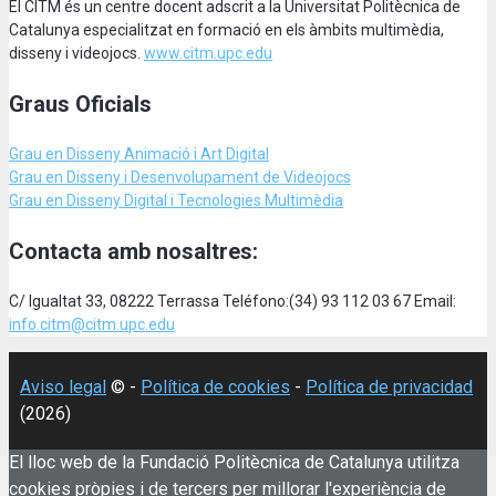
El CITM és un centre docent adscrit a la Universitat Politècnica de
Catalunya especialitzat en formació en els àmbits multimèdia,
disseny i videojocs.
www.citm.upc.edu
Graus Oficials
Grau en Disseny Animació
i Art Digital
Grau en Disseny i Desenvolupament de Videojocs
Grau en Disseny Digital i Tecnologies Multimèdia
Contacta amb nosaltres:
C/ Igualtat 33, 08222 Terrassa Teléfono:(34) 93 112 03 67 Email:
info.citm@citm.upc.edu
Aviso legal
© -
Política de cookies
-
Política de privacidad
(2026)
El lloc web de la Fundació Politècnica de Catalunya utilitza
cookies pròpies i de tercers per millorar l'experiència de