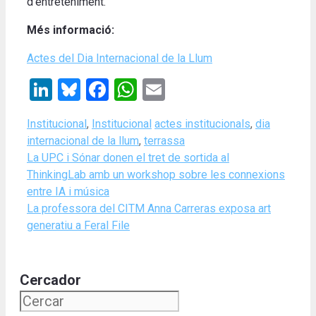
d’entreteniment.
Més informació:
Actes del Dia Internacional de la Llum
LinkedIn
Bluesky
Facebook
WhatsApp
Email
Categories
Tags
Institucional
,
Institucional
actes institucionals
,
dia
internacional de la llum
,
terrassa
La UPC i Sónar donen el tret de sortida al
ThinkingLab amb un workshop sobre les connexions
entre IA i música
La professora del CITM Anna Carreras exposa art
generatiu a Feral File
Cercador