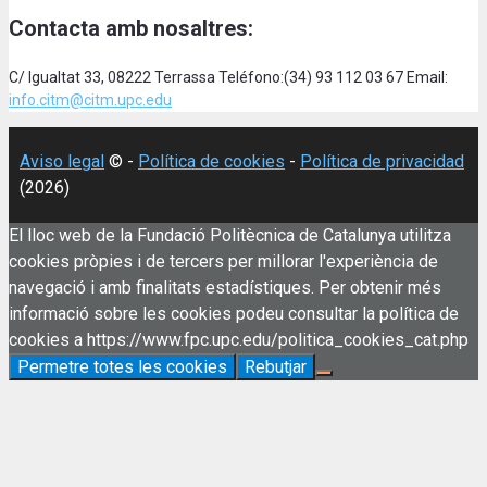
Contacta amb nosaltres:
C/ Igualtat 33, 08222 Terrassa Teléfono:(34) 93 112 03 67 Email:
info.citm@citm.upc.edu
Aviso legal
© -
Política de cookies
-
Política de privacidad
(2026)
El lloc web de la Fundació Politècnica de Catalunya utilitza
cookies pròpies i de tercers per millorar l'experiència de
navegació i amb finalitats estadístiques. Per obtenir més
informació sobre les cookies podeu consultar la política de
cookies a https://www.fpc.upc.edu/politica_cookies_cat.php
Permetre totes les cookies
Rebutjar