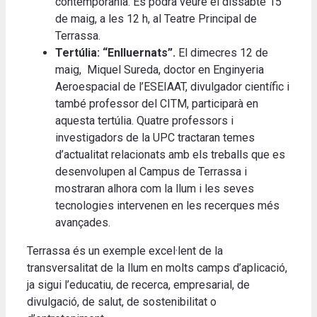
contemporània. Es podrà veure el dissabte 15
de maig, a les 12 h, al Teatre Principal de
Terrassa.
Tertúlia:
“Enlluernats”.
El dimecres 12 de
maig, Miquel Sureda, doctor en Enginyeria
Aeroespacial de l’ESEIAAT, divulgador científic i
també professor del CITM, participarà en
aquesta tertúlia. Quatre professors i
investigadors de la UPC tractaran temes
d’actualitat relacionats amb els treballs que es
desenvolupen al Campus de Terrassa i
mostraran alhora com la llum i les seves
tecnologies intervenen en les recerques més
avançades.
Terrassa és un exemple excel·lent de la
transversalitat de la llum en molts camps d’aplicació,
ja sigui l’educatiu, de recerca, empresarial, de
divulgació, de salut, de sostenibilitat o