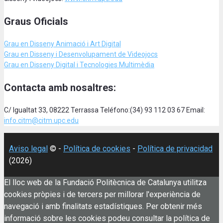
Graus Oficials
Grau en Disseny Animació
i Art Digital
Grau en Disseny i Desenvolupament de Videojocs
Grau en Disseny Digital i Tecnologies Multimèdia
Contacta amb nosaltres:
C/ Igualtat 33, 08222 Terrassa Teléfono:(34) 93 112 03 67 Email:
info.citm@citm.upc.edu
Aviso legal
© -
Política de cookies
-
Política de privacidad
(2026)
El lloc web de la Fundació Politècnica de Catalunya utilitza
cookies pròpies i de tercers per millorar l'experiència de
navegació i amb finalitats estadístiques. Per obtenir més
informació sobre les cookies podeu consultar la política de