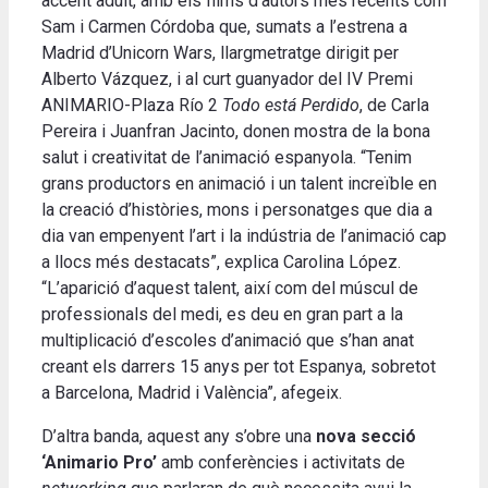
accent adult, amb els films d’autors més recents com
Sam i Carmen Córdoba que, sumats a l’estrena a
Madrid d’Unicorn Wars, llargmetratge dirigit per
Alberto Vázquez, i al curt guanyador del IV Premi
ANIMARIO-Plaza Río 2
Todo está Perdido
, de Carla
Pereira i Juanfran Jacinto, donen mostra de la bona
salut i creativitat de l’animació espanyola. “Tenim
grans productors en animació i un talent increïble en
la creació d’històries, mons i personatges que dia a
dia van empenyent l’art i la indústria de l’animació cap
a llocs més destacats”, explica Carolina López.
“L’aparició d’aquest talent, així com del múscul de
professionals del medi, es deu en gran part a la
multiplicació d’escoles d’animació que s’han anat
creant els darrers 15 anys per tot Espanya, sobretot
a Barcelona, ​​Madrid i València”, afegeix.
D’altra banda, aquest any s’obre una
nova secció
‘Animario Pro’
amb conferències i activitats de