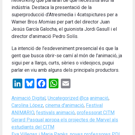
networking
que parlaran de què necessita avui la
indústria. Destaca la presentació de la
superproducció d’Atresmedia i 4catspictures per a
Warner Bros
Momias
per part del director Juan
Jesús García Galocha, el guionista Jordi Gasull i el
director d’animació Pedro Solís.
La intenció de l’esdeveniment presencial és que la
gent que busca obrir-se camí al món de l’animació, ja
sigui per a llargs, curts, sèries o videojocs, pugui
parlar en viu amb alguns dels principals productors.
LinkedIn
Bluesky
Facebook
WhatsApp
Email
Categories
Tags
Animació Digital
,
Uncategorized @ca
animació
,
Carolina López
,
cinema d'animació
,
Festival
ANIMARIO
,
festivals animació
,
professorat CITM
Gerard Pasqual apropa els projectes de Marvel als
estudiants del CITM
Eva Villegas i Maria Pagès, noves professores PDI