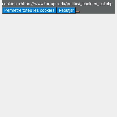
cookies a https://www.fpc.upc.edu/politica_cookies_cat.php
Permetre totes les cookies
Rebutjar