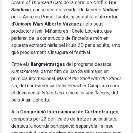
Dream of Thousand Cats
de la sèrie de Netflix
The
Sandman
, que a més és creador de la sèrie
Undone
per a Amazon Prime. També hi assistirà el
director
d’
Unicorn Wars
Alberto Vázquez
i els seus
productors Iván Miñambres i Chelo Loureiro, que
parlaran de la construcció de l’increïble món en
aquesta extraordinària pel·lícula 2D per a adults, amb
què precisament s’inaugura el festival.
Entre els
llargmetratges
del programa destaca
Kunstkamera
, darrer film de Jan Švankmajer, en
primícia internacional,
Marcel the Shell with the Shoes
On
, del nord-americà Dean Fleischer Camp, així com
el documental
Interdit aux chiens et aux Italiens
, del
suís Alain Ughetto.
A la
Competició Internacional de Curtmetratges
,
composta per 23 pel·lícules de tretze nacionalitats,
destaca la nodrida participació espanyola i el seu