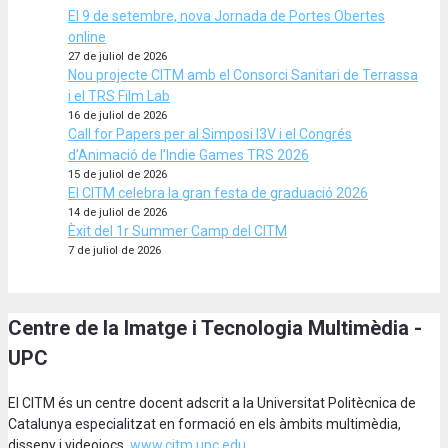
El 9 de setembre, nova Jornada de Portes Obertes
online
27 de juliol de 2026
Nou projecte CITM amb el Consorci Sanitari de Terrassa
i el TRS Film Lab
16 de juliol de 2026
Call for Papers per al Simposi I3V i el Congrés
d’Animació de l’Indie Games TRS 2026
15 de juliol de 2026
El CITM celebra la gran festa de graduació 2026
14 de juliol de 2026
Èxit del 1r Summer Camp del CITM
7 de juliol de 2026
Centre de la Imatge i Tecnologia Multimèdia -
UPC
El CITM és un centre docent adscrit a la Universitat Politècnica de
Catalunya especialitzat en formació en els àmbits multimèdia,
disseny i videojocs.
www.citm.upc.edu