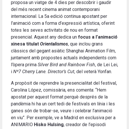
proposa un viatge de 4 dies per descobrir i gaudir
del més recent cinema animat contemporani
internacional. La 5a edició continua apostant per
l’animació com a forma d’expressió artística, oferint
totes les seves activitats de nou en format
presencial. Aquest any dedica un
focus a l’animació
xinesa titulat
Orientalismos
, que inclou grans
clàssics del gegant asiàtic Shanghai Animation Film,
juntament amb propostes actuals independents com
l’òpera prima
Silver Bird and Rainbow Fish
, de Lei Lei,
i
Nº7 Cherry Lane. Director’s Cut
, del veterà Yonfan.
A propòsit de reprendre la presencialitat del festival,
Carolina López, comissària, ens comenta: “Hem
apostat per aquest format perquè després de la
pandèmia hi ha un cert tedi de festivals en línia i les
ganes són de trobar-se, veure i celebrar l’animació
en viu”. Per exemple, ve a Madrid en exclusiva per a
ANIMARIO
Hisko Hulsing
, creador de l’episodi