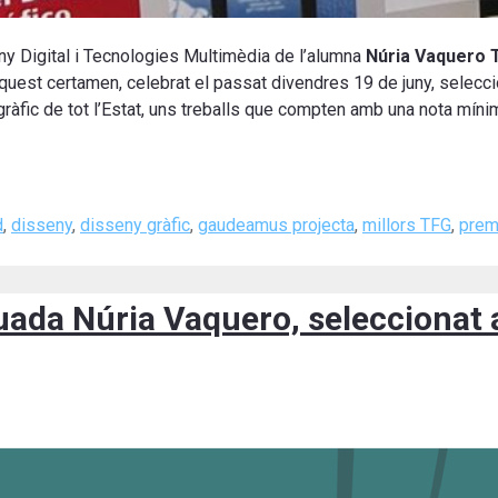
eny Digital i Tecnologies Multimèdia de l’alumna
Núria Vaquero T
Aquest certamen, celebrat el passat divendres 19 de juny, selecci
 gràfic de tot l’Estat, uns treballs que compten amb una nota mín
d
,
disseny
,
disseny gràfic
,
gaudeamus projecta
,
millors TFG
,
prem
duada Núria Vaquero, seleccionat 