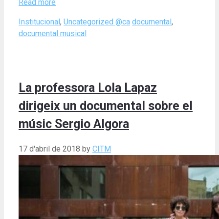
Read more
Categories
Tags
Institucional
,
Uncategorized @ca
documental
,
documental musical
La professora Lola Lapaz
dirigeix un documental sobre el
músic Sergio Algora
17 d'abril de 2018
by
CITM