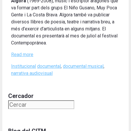
Algora
(1969-2008), músic i escriptor aragonès que
va formar part dels grups El Niño Gusano, Muy Poca
Gente i La Costa Brava. Algora també va publicar
diversos llibres de poesia, teatre i narrativa breu, a
més d’exercir d’articulista en alguns mitjans. El
documental es presentarà al mes de juliol al festival
Contempopránea.
Read more
Categories
Tags
Institucional
documental
,
documental musical
,
narrativa audiovisual
Cercador