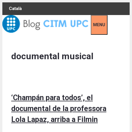
Skip
Català
to
content
MENU
documental musical
‘Champán para todos’, el
documental de la professora
Lola Lapaz, arriba a Filmin