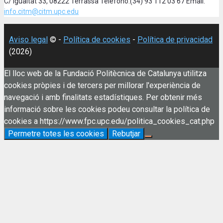
C/ Igualtat 33, 08222 Terrassa Teléfono:(34) 93 112 03 67 Email:
info.citm@citm.upc.edu
Aviso legal
© -
Política de cookies
-
Política de privacidad
(2026)
El lloc web de la Fundació Politècnica de Catalunya utilitza
cookies pròpies i de tercers per millorar l'experiència de
navegació i amb finalitats estadístiques. Per obtenir més
informació sobre les cookies podeu consultar la política de
cookies a https://www.fpc.upc.edu/politica_cookies_cat.php
Permetre totes les cookies
Rebutjar