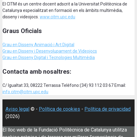
El CITM és un centre docent adscrit a la Universitat Politècnica de
Catalunya especialitzat en formació en els àmbits multimèdia,
disseny i videojocs.
www.citm.upc.edu
Graus Oficials
Grau en Disseny Animació
i Art Digital
Grau en Disseny i Desenvolupament de Videojocs
Grau en Disseny Digital i Tecnologies Multimèdia
Contacta amb nosaltres:
C/ Igualtat 33, 08222 Terrassa Teléfono:(34) 93 112 03 67 Email:
info.citm@citm.upc.edu
Aviso legal
© -
Política de cookies
-
Política de privacidad
(2026)
El lloc web de la Fundació Politècnica de Catalunya utilitza