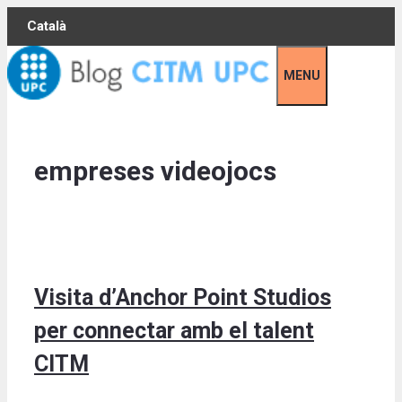
Skip
Català
to
content
MENU
empreses videojocs
Visita d’Anchor Point Studios
per connectar amb el talent
CITM