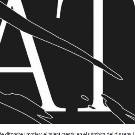
difondre i motivar el talent creatiu en els àmbits del disseny i l