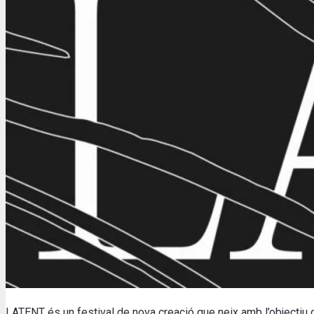
LATENT és un festival de nova creació que neix amb l’objectiu de 