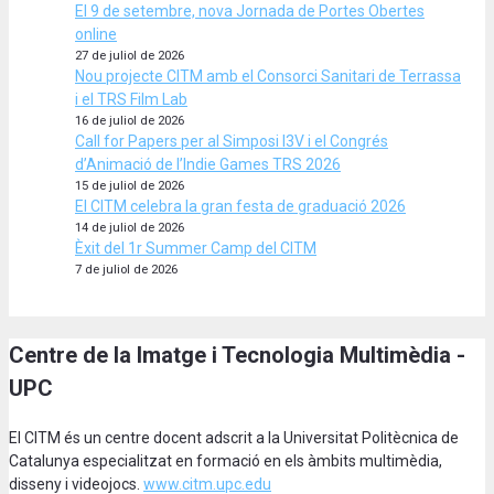
El 9 de setembre, nova Jornada de Portes Obertes
online
27 de juliol de 2026
Nou projecte CITM amb el Consorci Sanitari de Terrassa
i el TRS Film Lab
16 de juliol de 2026
Call for Papers per al Simposi I3V i el Congrés
d’Animació de l’Indie Games TRS 2026
15 de juliol de 2026
El CITM celebra la gran festa de graduació 2026
14 de juliol de 2026
Èxit del 1r Summer Camp del CITM
7 de juliol de 2026
Centre de la Imatge i Tecnologia Multimèdia -
UPC
El CITM és un centre docent adscrit a la Universitat Politècnica de
Catalunya especialitzat en formació en els àmbits multimèdia,
disseny i videojocs.
www.citm.upc.edu