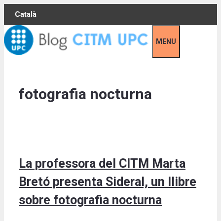
Skip
Català
to
content
MENU
fotografia nocturna
La professora del CITM Marta
Bretó presenta Sideral, un llibre
sobre fotografia nocturna