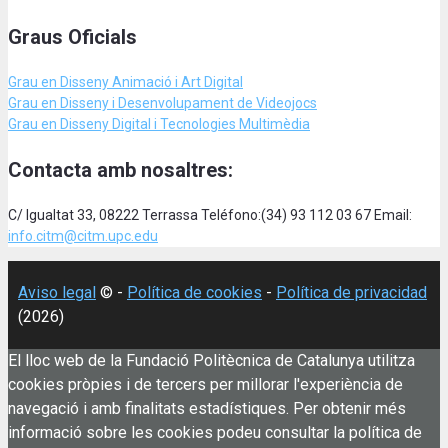
Graus Oficials
Grau en Disseny Animació
i Art Digital
Grau en Disseny i Desenvolupament de Videojocs
Grau en Disseny Digital i Tecnologies Multimèdia
Contacta amb nosaltres:
C/ Igualtat 33, 08222 Terrassa Teléfono:(34) 93 112 03 67 Email:
info.citm@citm.upc.edu
Aviso legal
© -
Política de cookies
-
Política de privacidad
(2026)
El lloc web de la Fundació Politècnica de Catalunya utilitza
cookies pròpies i de tercers per millorar l'experiència de
navegació i amb finalitats estadístiques. Per obtenir més
informació sobre les cookies podeu consultar la política de