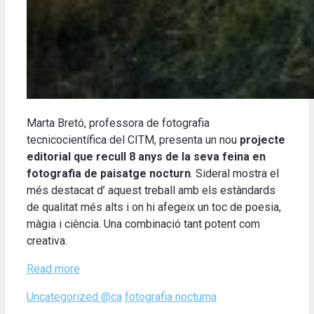
Marta Bretó, professora de fotografia
tecnicocientífica del CITM, presenta un nou
projecte
editorial que recull 8 anys de la seva feina en
fotografia de paisatge nocturn
. Sideral mostra el
més destacat d’ aquest treball amb els estàndards
de qualitat més alts i on hi afegeix un toc de poesia,
màgia i ciència. Una combinació tant potent com
creativa.
Read more
Categories
Tags
Uncategorized @ca
fotografia nocturna