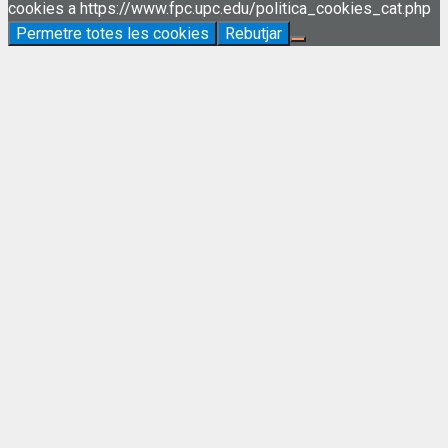
cookies a https://www.fpc.upc.edu/politica_cookies_cat.php
Permetre totes les cookies
Rebutjar