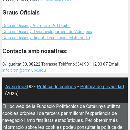
Graus Oficials
Grau en Disseny Animació
i Art Digital
Grau en Disseny i Desenvolupament de Videojocs
Grau en Disseny Digital i Tecnologies Multimèdia
Contacta amb nosaltres:
C/ Igualtat 33, 08222 Terrassa Teléfono:(34) 93 112 03 67 Email:
info.citm@citm.upc.edu
Aviso legal
© -
Política de cookies
-
Política de privacidad
(2026)
El lloc web de la Fundació Politècnica de Catalunya utilitza
cookies pròpies i de tercers per millorar l'experiència de
navegació i amb finalitats estadístiques. Per obtenir més
informació sobre les cookies podeu consultar la política de