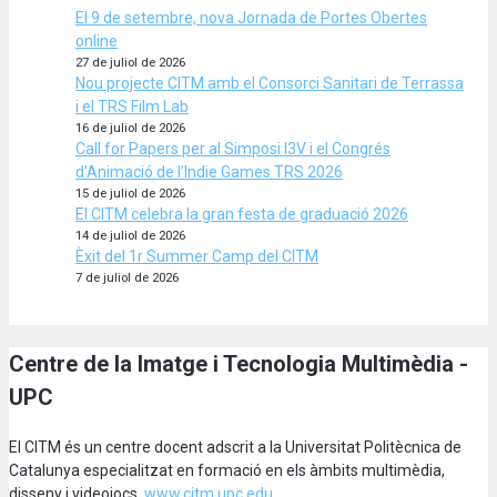
El 9 de setembre, nova Jornada de Portes Obertes
online
27 de juliol de 2026
Nou projecte CITM amb el Consorci Sanitari de Terrassa
i el TRS Film Lab
16 de juliol de 2026
Call for Papers per al Simposi I3V i el Congrés
d’Animació de l’Indie Games TRS 2026
15 de juliol de 2026
El CITM celebra la gran festa de graduació 2026
14 de juliol de 2026
Èxit del 1r Summer Camp del CITM
7 de juliol de 2026
Centre de la Imatge i Tecnologia Multimèdia -
UPC
El CITM és un centre docent adscrit a la Universitat Politècnica de
Catalunya especialitzat en formació en els àmbits multimèdia,
disseny i videojocs.
www.citm.upc.edu