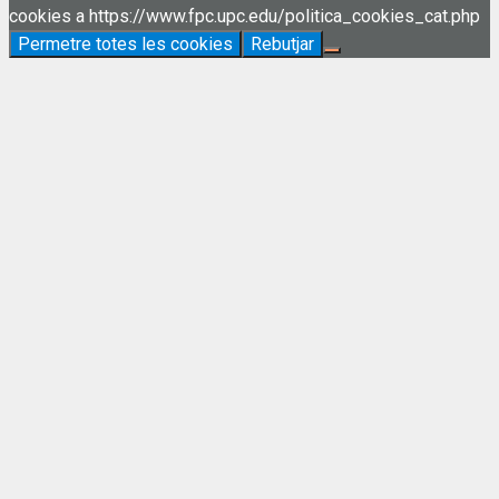
cookies a https://www.fpc.upc.edu/politica_cookies_cat.php
Permetre totes les cookies
Rebutjar