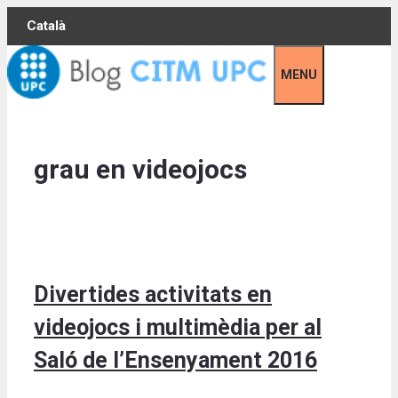
Skip
Català
to
content
MENU
grau en videojocs
Divertides activitats en
videojocs i multimèdia per al
Saló de l’Ensenyament 2016