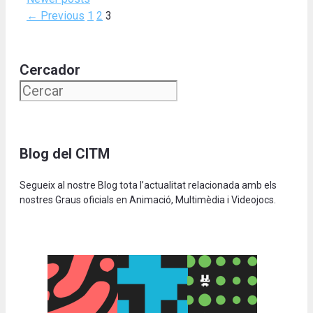
Page
Page
Page
←
Previous
1
2
3
Cercador
Blog del CITM
Segueix al nostre Blog tota l’actualitat relacionada amb els
nostres Graus oficials en Animació, Multimèdia i Videojocs.