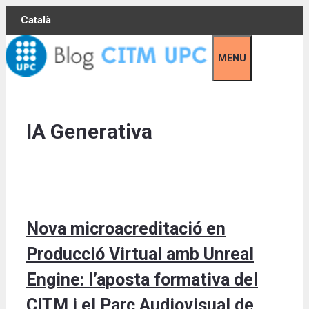
Skip
Català
to
content
MENU
IA Generativa
Nova microacreditació en
Producció Virtual amb Unreal
Engine: l’aposta formativa del
CITM i el Parc Audiovisual de