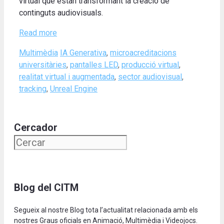
virtual que estan transformant la creació de
continguts audiovisuals.
Read more
Categories
Tags
Multimèdia
IA Generativa
,
microacreditacions
universitàries
,
pantalles LED
,
producció virtual
,
realitat virtual i augmentada
,
sector audiovisual
,
tracking
,
Unreal Engine
Cercador
Blog del CITM
Segueix al nostre Blog tota l’actualitat relacionada amb els
nostres Graus oficials en Animació, Multimèdia i Videojocs.