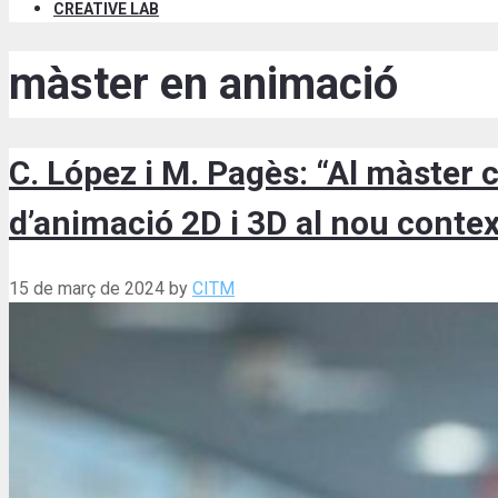
CREATIVE LAB
màster en animació
C. López i M. Pagès: “Al màster 
d’animació 2D i 3D al nou contex
15 de març de 2024
by
CITM