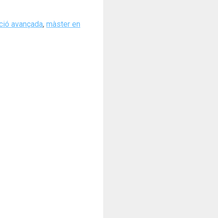
ció avançada
,
màster en