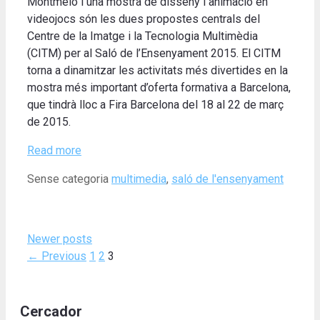
Montmeló i una mostra de disseny i animació en
videojocs són les dues propostes centrals del
Centre de la Imatge i la Tecnologia Multimèdia
(CITM) per al Saló de l’Ensenyament 2015. El CITM
torna a dinamitzar les activitats més divertides en la
mostra més important d’oferta formativa a Barcelona,
que tindrà lloc a Fira Barcelona del 18 al 22 de març
de 2015.
Read more
Categories
Tags
Sense categoria
multimedia
,
saló de l'ensenyament
Newer posts
Page
Page
Page
←
Previous
1
2
3
Cercador