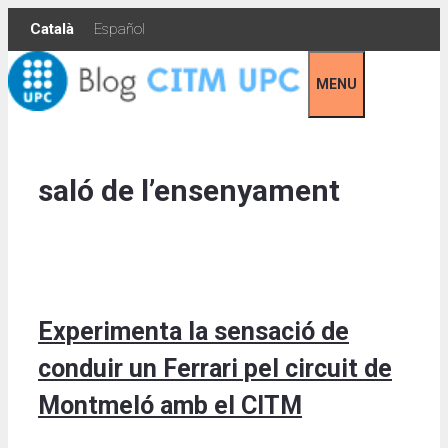
Skip
Català
Español
to
content
MENU
saló de l’ensenyament
Experimenta la sensació de
conduir un Ferrari pel circuit de
Montmeló amb el CITM