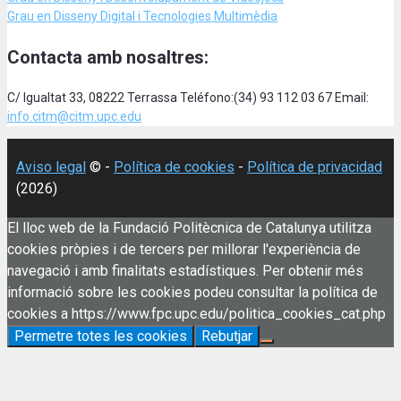
Grau en Disseny Digital i Tecnologies Multimèdia
Contacta amb nosaltres:
C/ Igualtat 33, 08222 Terrassa Teléfono:(34) 93 112 03 67 Email:
info.citm@citm.upc.edu
Aviso legal
© -
Política de cookies
-
Política de privacidad
(2026)
El lloc web de la Fundació Politècnica de Catalunya utilitza
cookies pròpies i de tercers per millorar l'experiència de
navegació i amb finalitats estadístiques. Per obtenir més
informació sobre les cookies podeu consultar la política de
cookies a https://www.fpc.upc.edu/politica_cookies_cat.php
Permetre totes les cookies
Rebutjar