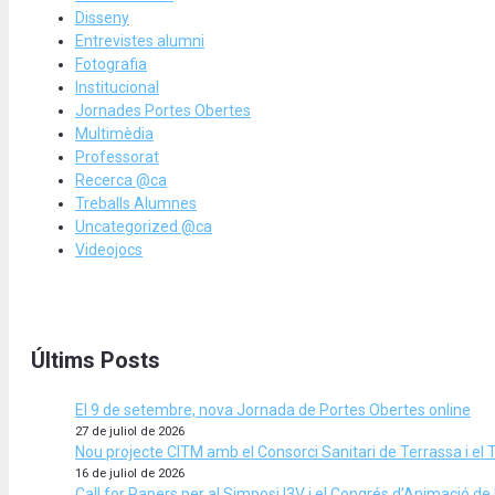
Disseny
Entrevistes alumni
Fotografia
Institucional
Jornades Portes Obertes
Multimèdia
Professorat
Recerca @ca
Treballs Alumnes
Uncategorized @ca
Videojocs
Últims Posts
El 9 de setembre, nova Jornada de Portes Obertes online
27 de juliol de 2026
Nou projecte CITM amb el Consorci Sanitari de Terrassa i el 
16 de juliol de 2026
Call for Papers per al Simposi I3V i el Congrés d’Animació d