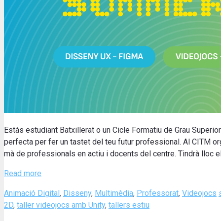
Estàs estudiant Batxillerat o un Cicle Formatiu de Grau Superior
perfecta per fer un tastet del teu futur professional. Al CITM 
mà de professionals en actiu i docents del centre. Tindrà lloc els
Read more
Categories
Animació Digital
,
Disseny
,
Multimèdia
,
Professorat
,
Videojocs
2D
,
taller videojocs amb Unity
,
tallers estiu