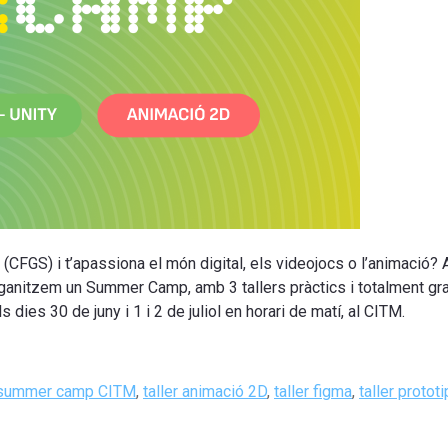
 (CFGS) i t’apassiona el món digital, els videojocs o l’animació? A
organitzem un Summer Camp, amb 3 tallers pràctics i totalment gr
 dies 30 de juny i 1 i 2 de juliol en horari de matí, al CITM.
Tags
summer camp CITM
,
taller animació 2D
,
taller figma
,
taller protot