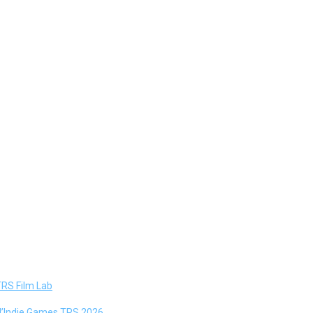
TRS Film Lab
e l’Indie Games TRS 2026