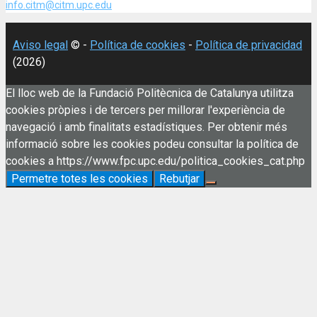
info.citm@citm.upc.edu
Aviso legal
© -
Política de cookies
-
Política de privacidad
(2026)
El lloc web de la Fundació Politècnica de Catalunya utilitza
cookies pròpies i de tercers per millorar l'experiència de
navegació i amb finalitats estadístiques. Per obtenir més
informació sobre les cookies podeu consultar la política de
cookies a https://www.fpc.upc.edu/politica_cookies_cat.php
Permetre totes les cookies
Rebutjar