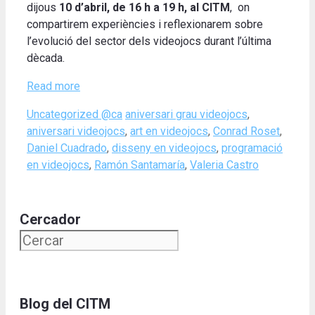
dijous
10 d’abril, de 16 h a 19 h, al CITM
, on
compartirem experiències i reflexionarem sobre
l’evolució del sector dels videojocs durant l’última
dècada.
Read more
Categories
Tags
Uncategorized @ca
aniversari grau videojocs
,
aniversari videojocs
,
art en videojocs
,
Conrad Roset
,
Daniel Cuadrado
,
disseny en videojocs
,
programació
en videojocs
,
Ramón Santamaría
,
Valeria Castro
Cercador
Blog del CITM