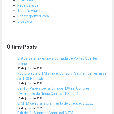
Recerca @ca
Treballs Alumnes
Uncategorized @ca
Videojocs
Últims Posts
El 9 de setembre, nova Jornada de Portes Obertes
online
27 de juliol de 2026
Nou projecte CITM amb el Consorci Sanitari de Terrassa
i el TRS Film Lab
16 de juliol de 2026
Call for Papers per al Simposi I3V i el Congrés
d’Animació de l’Indie Games TRS 2026
15 de juliol de 2026
El CITM celebra la gran festa de graduació 2026
14 de juliol de 2026
Èxit del 1r Summer Camp del CITM