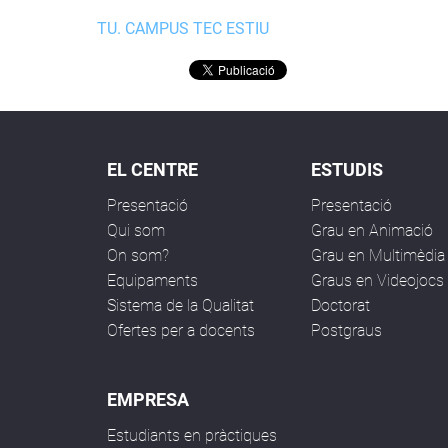
TU. CAMPUS TEC ESTIU
EL CENTRE
ESTUDIS
Presentació
Presentació
Qui som
Grau en Animació
On som?
Grau en Multimèdia
Equipaments
Graus en Videojocs
Sistema de la Qualitat
Doctorat
Ofertes per a docents
Postgraus
EMPRESA
Estudiants en pràctiques