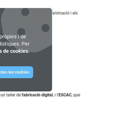
 de la creativitat digital, l’animació i els
pròpies i de
dístiques. Per
ca de cookies.
otes les cookies
 un taller de
fabricació digital
, i l’
ESCAC
, que