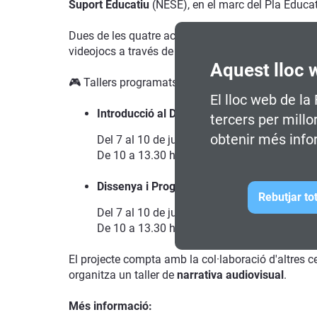
Suport Educatiu
(NESE), en el marc del Pla Educati
Dues de les quatre activitats previstes, es desenvo
videojocs a través de tallers pràctics i dinàmics.
Aquest lloc 
🎮 Tallers programats:
El lloc web de la
Introducció al Disseny de Personatges per 
tercers per millo
obtenir més info
Del 7 al 10 de juliol
De 10 a 13.30 h
Dissenya i Programa els teus Videojocs en 
Rebutjar to
Del 7 al 10 de juliol
De 10 a 13.30 h
El projecte compta amb la col·laboració d'altres ce
organitza un taller de
narrativa audiovisual
.
Més informació: