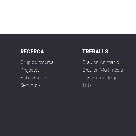
RECERCA
TREBALLS
Grup de recerca
Grau en Animació
Projectes
Grau en Multimèdia
Publicacions
Graus en Videojocs
Seminaris
Tots