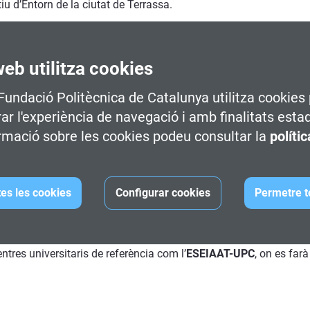
u d’Entorn de la ciutat de Terrassa.
luparan al CITM-UPC i permetran els participants apropar-se al món
web utilitza cookies
 Fundació Politècnica de Catalunya utilitza cookies 
a Animació i Videojocs
(14 h)
rar l'experiència de navegació i amb finalitats esta
rmació sobre les cookies podeu consultar la
políti
2D i 3D
(14 h)
tes les cookies
Configurar cookies
Permetre t
ntres universitaris de referència com l’
ESEIAAT-UPC
, on es farà