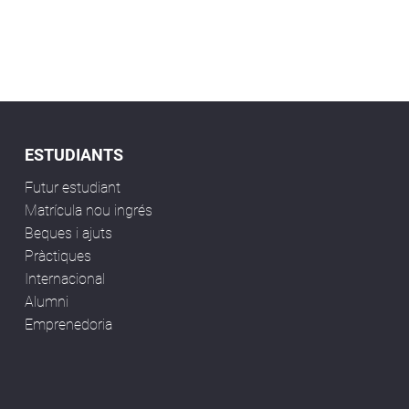
ESTUDIANTS
Futur estudiant
Matrícula nou ingrés
Beques i ajuts
Pràctiques
Internacional
Alumni
Emprenedoria