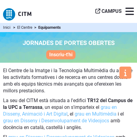
CAMPUS
Inici
>
El Centre
> Equipaments
JORNADES DE PORTES OBERTES
Inscriu-t'hi
El Centre de la Imatge i la Tecnologia Multimèdia du a terme
les activitats formatives i de recerca en uns centres dotats
amb els equips tècnics més avançats que ofereixen les
millors prestacions.
La seu del CITM està situada a l'edifici
TR12 del Campus de
la UPC a Terrassa
, un espai on s'imparteix el
grau en
Disseny, Animació i Art Digital
, el
grau en Multimèdia
i el
grau en Disseny i Desenvolupament de Videojocs
amb
docència en català, castellà i anglès.