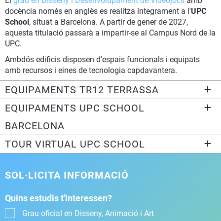
El
grau en Disseny i Desenvolupament de Videojocs
amb
docència només en anglès es realitza íntegrament a l'
UPC
School
, situat a Barcelona. A partir de gener de 2027,
aquesta titulació passarà a impartir-se al Campus Nord de la
UPC.
Ambdós edificis disposen d'espais funcionals i equipats
amb recursos i eines de tecnologia capdavantera.
EQUIPAMENTS TR12 TERRASSA
EQUIPAMENTS UPC SCHOOL
BARCELONA
TOUR VIRTUAL UPC SCHOOL
SOL·LICITA INFORMACIÓ
Quins estudis t'interessen?
Grau oficial en Disseny, Animació i Art