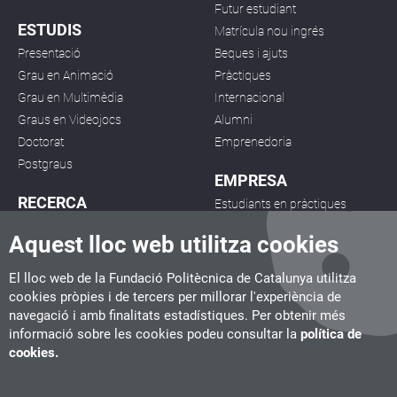
Futur estudiant
ESTUDIS
Matrícula nou ingrés
Presentació
Beques i ajuts
Grau en Animació
Pràctiques
Grau en Multimèdia
Internacional
Graus en Videojocs
Alumni
Doctorat
Emprenedoria
Postgraus
EMPRESA
RECERCA
Estudiants en pràctiques
Grup de recerca
Borsa de treball
Aquest lloc web utilitza cookies
Projectes
Desenvolupament de
Publicacions
projectes
El lloc web de la Fundació Politècnica de Catalunya utilitza
Seminaris
cookies pròpies i de tercers per millorar l'experiència de
navegació i amb finalitats estadístiques. Per obtenir més
informació sobre les cookies podeu consultar la
política de
cookies.