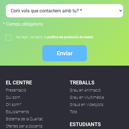
* Camps obligatoris
He llegit i accepto la
política de protecció de dades
Enviar
EL CENTRE
TREBALLS
Presentació
Grau en Animació
Qui som
Grau en Multimèdia
On som?
Graus en Videojocs
Equipaments
Tots
Sistema de la Qualitat
ESTUDIANTS
Ofertes per a docents