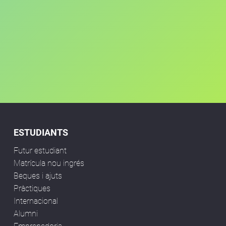
ESTUDIANTS
Futur estudiant
Matrícula nou ingrés
Beques i ajuts
Pràctiques
Internacional
Alumni