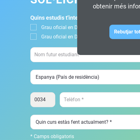
obtenir més info
Quins estudis t'interessen?
Grau oficial en Disseny, Animació i Art Digital
Rebutjar to
Grau oficial en Disseny Digital i Tecnologies
* Camps obligatoris