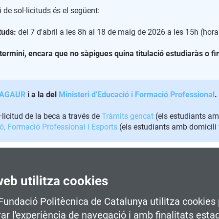
i de sol·licituds és el següent:
tuds:
del 7 d'abril a les 8h al 18 de maig de 2026 a les 15h (hora
st termini, encara que no sàpigues quina titulació estudiaràs o fi
l'AGAUR
i a la del
Ministeri d'Educació i Formació Professional
.
·licitud de la beca a través de
Tràmits gencat
(els estudiants am
ió, Formació Professional i Esports
(els estudiants amb domicili 
web utilitza cookies
 Fundació Politècnica de Catalunya utilitza cookies 
MACIÓ
rar l'experiència de navegació i amb finalitats esta