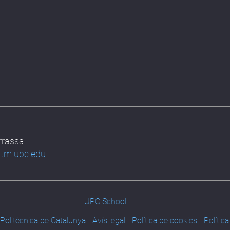
errassa
itm.upc.edu
UPC School
Politècnica de Catalunya
-
Avís legal
-
Política de cookies
-
Política