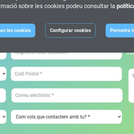
rmació sobre les cookies podeu consultar la
políti
 -
Terrassa
Grau oficial en Disseny i Desenv
tes les cookies
Configurar cookies
Permetre t
 Multimèdia -
Terrassa
Grau oficial en Disseny i Desenv
Dat