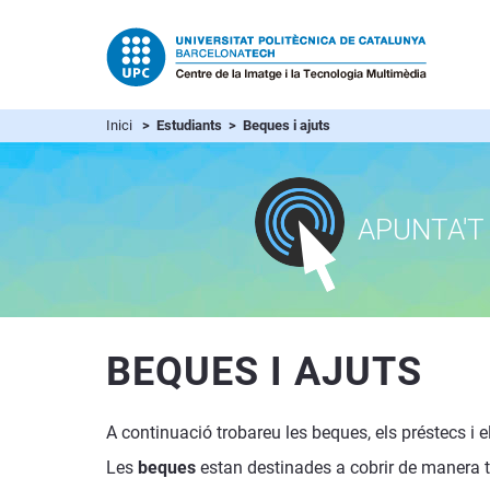
Inici
> Estudiants > Beques i ajuts
APUNTA'T 
BEQUES I AJUTS
A continuació trobareu les beques, els préstecs i e
Les
beques
estan destinades a cobrir de manera tot