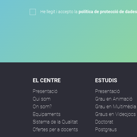
He llegit i accepto la
política de protecció de dades
EL CENTRE
ESTUDIS
Presentació
Presentació
Qui som
Grau en Animació
On som?
Grau en Multimèdia
Equipaments
Graus en Videojocs
Sistema de la Qualitat
Doctorat
Ofertes per a docents
Postgraus