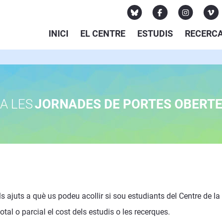
INICI
EL CENTRE
ESTUDIS
RECERC
A LES
JORNADES DE PORTES OBERT
ls ajuts a què us podeu acollir si sou estudiants del Centre de l
al o parcial el cost dels estudis o les recerques.