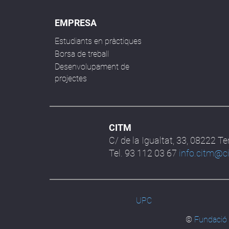
EMPRESA
Estudiants en pràctiques
Borsa de treball
Desenvolupament de
projectes
CITM
C/ de la Igualtat, 33, 08222 T
Tel. 93 112 03 67
info.citm@c
UPC
©
Fundació 