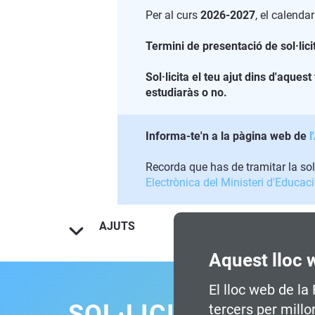
Per al curs
2026-2027
, el calendar
Termini de presentació de sol·lici
Sol·licita el teu ajut dins d'aque
estudiaràs o no.
Informa-te'n a la pàgina web de
Recorda que has de tramitar la sol
Electrònica del Ministeri d'Educac
AJUTS
Aquest lloc 
El lloc web de la
SOL·LICITA INFOR
tercers per millo