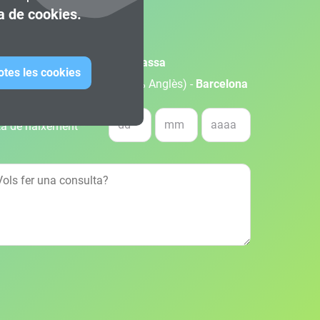
ca de cookies.
olupament de Videojocs -
Terrassa
otes les cookies
olupament de Videojocs (100% Anglès) -
Barcelona
a de naixement *