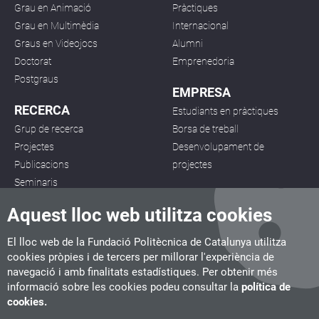
Grau en Animació
Pràctiques
Grau en Multimèdia
Internacional
Graus en Videojocs
Alumni
Doctorat
Emprenedoria
Postgraus
EMPRESA
RECERCA
Estudiants en pràctiques
Grup de recerca
Borsa de treball
Projectes
Desenvolupament de
Publicacions
projectes
Seminaris
Aquest lloc web utilitza cookies
El lloc web de la Fundació Politècnica de Catalunya utilitza
cookies pròpies i de tercers per millorar l'experiència de
navegació i amb finalitats estadístiques. Per obtenir més
CITM
informació sobre les cookies podeu consultar la
política de
C/ de la Igualtat, 33, 08222 Terrassa
cookies.
Tel. 93 112 03 67
info.citm@citm.upc.edu