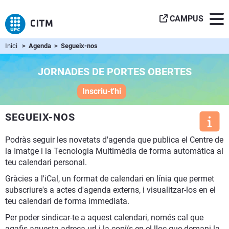
CAMPUS
Inici
> Agenda > Segueix-nos
JORNADES DE PORTES OBERTES
Inscriu-t'hi
SEGUEIX-NOS
Podràs seguir les novetats d'agenda que publica el Centre de
la Imatge i la Tecnologia Multimèdia de forma automàtica al
teu calendari personal.
Gràcies a l'iCal, un format de calendari en línia que permet
subscriure's a actes d'agenda externs, i visualitzar-los en el
teu calendari de forma immediata.
Per poder sindicar-te a aquest calendari, només cal que
agafis aquesta adreça url i la copiïs en el lloc que demani la