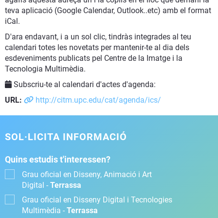
teva aplicació (Google Calendar, Outlook..etc) amb el format
iCal.
D'ara endavant, i a un sol clic, tindràs integrades al teu
calendari totes les novetats per mantenir-te al dia dels
esdeveniments publicats pel Centre de la Imatge i la
Tecnologia Multimèdia.
Subscriu-te al calendari d'actes d'agenda:
URL:
http://citm.upc.edu/cat/agenda/ics/
SOL·LICITA INFORMACIÓ
Quins estudis t'interessen?
Grau oficial en Disseny, Animació i Art
Digital -
Terrassa
Grau oficial en Disseny Digital i Tecnologies
Multimèdia -
Terrassa