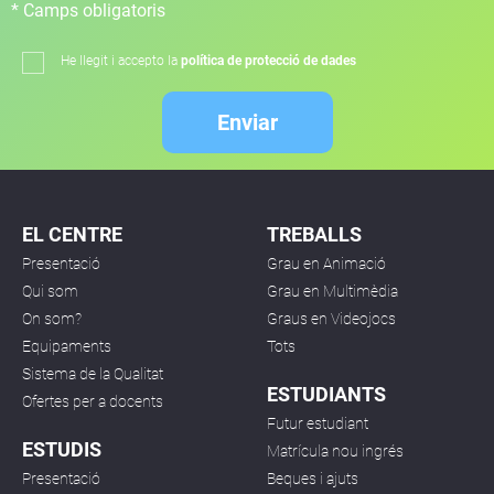
* Camps obligatoris
He llegit i accepto la
política de protecció de dades
Enviar
EL CENTRE
TREBALLS
Presentació
Grau en Animació
Qui som
Grau en Multimèdia
On som?
Graus en Videojocs
Equipaments
Tots
Sistema de la Qualitat
ESTUDIANTS
Ofertes per a docents
Futur estudiant
ESTUDIS
Matrícula nou ingrés
Presentació
Beques i ajuts