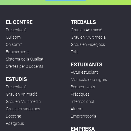
EL CENTRE
TREBALLS
Presentació
Grau en Animació
Qui som
Grau en Multimèdia
On som?
Graus en Videojocs
Equipaments
Tots
Sistema de la Qualitat
ESTUDIANTS
Ofertes per a docents
Futur estudiant
ESTUDIS
Matrícula nou ingrés
Presentació
Beques i ajuts
Grau en Animació
Pràctiques
Grau en Multimèdia
Internacional
Graus en Videojocs
Alumni
Doctorat
Emprenedoria
Postgraus
EMPRESA