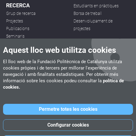
RECERCA
Estudiants en pràctiques
Grup de recerca
Borsa de treball
Projectes
Desenvolupament de
Publicacions
projectes
Seminaris
Aquest lloc web utilitza cookies
El lloc web de la Fundació Politècnica de Catalunya utilitza
cookies pròpies i de tercers per millorar l'experiència de
navegació i amb finalitats estadístiques. Per obtenir més
CITM
informació sobre les cookies podeu consultar la
política de
C/ de la Igualtat, 33, 08222 Terrassa
cookies.
Tel. 93 112 03 67
info.citm@citm.upc.edu
Permetre totes les cookies
UPC
UPC School
UPC Videogames
Configurar cookies
©
Fundació Politècnica de Catalunya
-
Avís legal
-
Política de