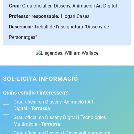
Grau:
Grau oficial en Disseny, Animació i Art Digital
Professor responsable:
Llogari Cases
Descripció:
Treball de l’assignatura "Disseny de
Personatges"
SOL·LICITA INFORMACIÓ
Quins estudis t'interessen?
Grau oficial en Disseny, Animació i Art
Digital -
Terrassa
Grau oficial en Disseny Digital i Tecnologies
Multimèdia -
Terrassa
Grau oficial en Disseny i Desenvolupament de