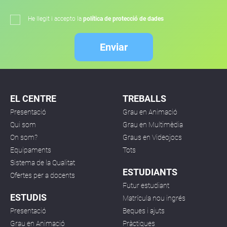
He llegit i accepto la
política de protecció de dades
Enviar
EL CENTRE
TREBALLS
Presentació
Grau en Animació
Qui som
Grau en Multimèdia
On som?
Graus en Videojocs
Equipaments
Tots
Sistema de la Qualitat
ESTUDIANTS
Ofertes per a docents
Futur estudiant
ESTUDIS
Matrícula nou ingrés
Presentació
Beques i ajuts
Grau en Animació
Pràctiques