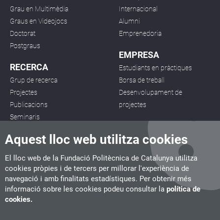
Grau en Multimèdia
Internacional
Graus en Videojocs
Alumni
Doctorat
Emprenedoria
Postgraus
EMPRESA
RECERCA
Estudiants en pràctiques
Grup de recerca
Borsa de treball
Projectes
Desenvolupament de
Publicacions
projectes
Seminaris
Aquest lloc web utilitza cookies
El lloc web de la Fundació Politècnica de Catalunya utilitza
cookies pròpies i de tercers per millorar l'experiència de
navegació i amb finalitats estadístiques. Per obtenir més
CITM
informació sobre les cookies podeu consultar la
política de
C/ de la Igualtat, 33, 08222 Terrassa
cookies.
Tel. 93 112 03 67
info.citm@citm.upc.edu