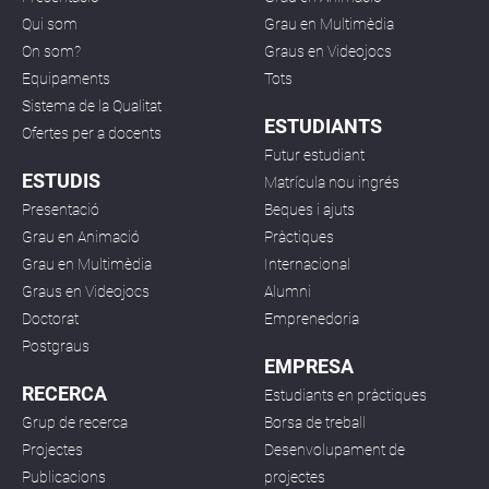
Qui som
Grau en Multimèdia
On som?
Graus en Videojocs
Equipaments
Tots
Sistema de la Qualitat
ESTUDIANTS
Ofertes per a docents
Futur estudiant
ESTUDIS
Matrícula nou ingrés
Presentació
Beques i ajuts
Grau en Animació
Pràctiques
Grau en Multimèdia
Internacional
Graus en Videojocs
Alumni
Doctorat
Emprenedoria
Postgraus
EMPRESA
RECERCA
Estudiants en pràctiques
Grup de recerca
Borsa de treball
Projectes
Desenvolupament de
Publicacions
projectes