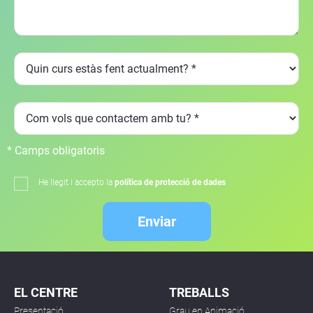
* Camps obligatoris
He llegit i accepto la
política de protecció de dades
Enviar
EL CENTRE
TREBALLS
Presentació
Grau en Animació